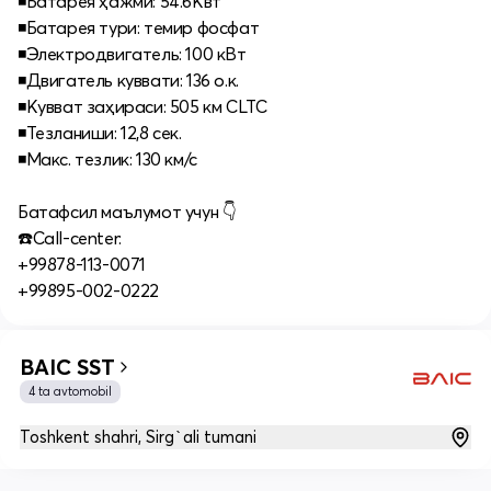
◾️Батарея ҳажми: 54.6Квт
◾️Батарея тури: темир фосфат
◾️Электродвигатель: 100 кВт
◾️Двигатель куввати: 136 о.к.
◾️Кувват заҳираси: 505 км CLTC
◾️Тезланиши: 12,8 сек.
◾️Макс. тезлик: 130 км/с
Батафсил маълумот учун 👇
☎️Call-center:
+99878-113-0071
+99895-002-0222
BAIC SST
4 ta avtomobil
Toshkent shahri, Sirg`ali tumani