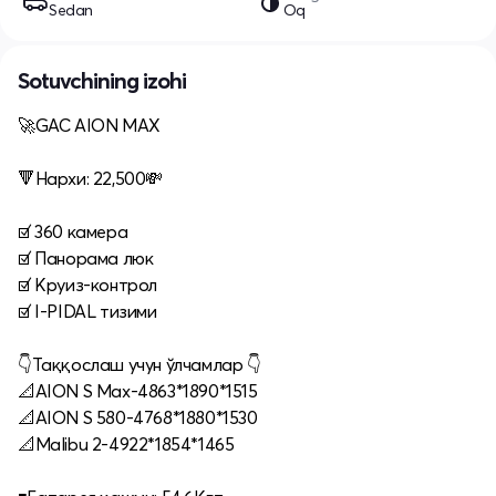
Sedan
Oq
Sotuvchining izohi
🚀GAC AION MAX
🔻Нархи: 22,500💸
☑️ 360 камера
☑️ Панорама люк
☑️ Круиз-контрол
☑️ I-PIDAL тизими
👇Таққослаш учун ўлчамлар 👇
📐AION S Max-4863*1890*1515
📐AION S 580-4768*1880*1530
📐Malibu 2-4922*1854*1465