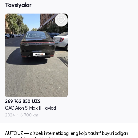
Tavsiyalar
269 762 850
UZS
GAC Aion S Max II - avlod
2024
6 700 km
AUTO.UZ — o'zbek internetidagi eng ko'p tashrif buyuriladigan