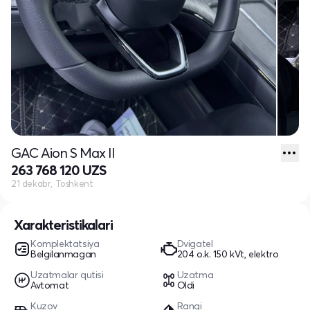
GAC Aion S Max II
263 768 120 UZS
21 dekabr, Toshkent
Xarakteristikalari
Komplektatsiya
Dvigatel
Belgilanmagan
204 o.k. 150 kVt, elektro
Uzatmalar qutisi
Uzatma
Avtomat
Oldi
Kuzov
Rangi