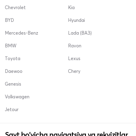
Chevrolet
Kia
BYD
Hyundai
Mercedes-Benz
Lada (ВАЗ)
BMW
Ravon
Toyota
Lexus
Daewoo
Chery
Genesis
Volkswagen
Jetour
Sayt bo'yicha navigatsiya va rekvizitlar