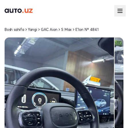
Bosh sahifa
Yangi
GAC Aion
S Max
E'lon № 4841