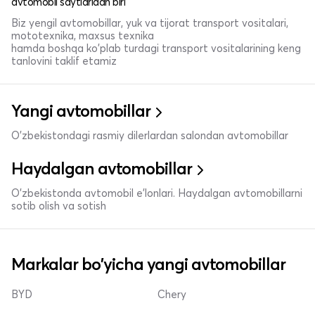
avtomobil saytlaridan biri
Biz yengil avtomobillar, yuk va tijorat transport vositalari,
mototexnika, maxsus texnika
hamda boshqa ko'plab turdagi transport vositalarining keng
tanlovini taklif etamiz
Yangi avtomobillar
O'zbekistondagi rasmiy dilerlardan salondan avtomobillar
Haydalgan avtomobillar
O'zbekistonda avtomobil e’lonlari. Haydalgan avtomobillarni
sotib olish va sotish
Markalar bo'yicha yangi avtomobillar
BYD
Chery