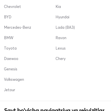
Chevrolet
Kia
BYD
Hyundai
Mercedes-Benz
Lada (ВАЗ)
BMW
Ravon
Toyota
Lexus
Daewoo
Chery
Genesis
Volkswagen
Jetour
Sayt bo'yicha navigatsiya va rekvizitlar