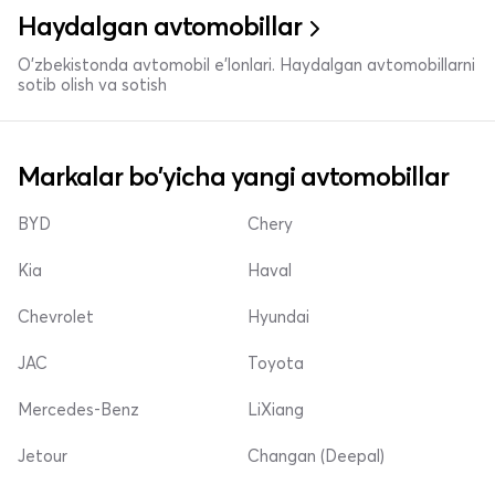
Haydalgan avtomobillar
O'zbekistonda avtomobil e’lonlari. Haydalgan avtomobillarni
sotib olish va sotish
Markalar bo'yicha yangi avtomobillar
BYD
Chery
Kia
Haval
Chevrolet
Hyundai
JAC
Toyota
Mercedes-Benz
LiXiang
Jetour
Changan (Deepal)