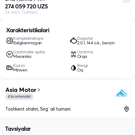
274 059 720 UZS
24 mart, Toshkent
Xarakteristikalari
Komplektatsiya
Dvigatel
Belgilanmagan
2.0 l, 144 o.k., benzin
Uzatmalar qutisi
Uzatma
Mexanika
Orqa
Kuzov
Rangi
Miniven
Oq
Asia Motor
4 ta avtomobil
Toshkent shahri, Sirg`ali tumani
Tavsiyalar