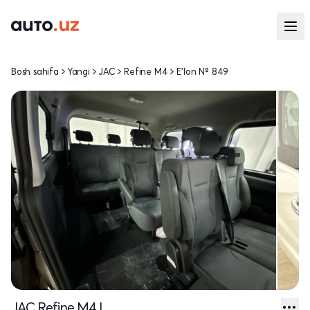
Bosh sahifa
Yangi
JAC
Refine M4
E'lon № 849
JAC Refine M4 I