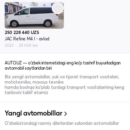
250 228 440
UZS
JAC Refine M4 I - avlod
2023
28 000 km
AUTO.UZ — o'zbek internetidagi eng ko'p tashrif buyuriladigan
avtomobil saytlaridan biri
Biz yengil avtomobillar, yuk va tijorat transport vositalari,
mototexnika, maxsus texnika
hamda boshqa ko'plab turdagi transport vositalarining keng
tanlovini taklif etamiz
Yangi avtomobillar
O'zbekistondagi rasmiy dilerlardan salondan avtomobillar