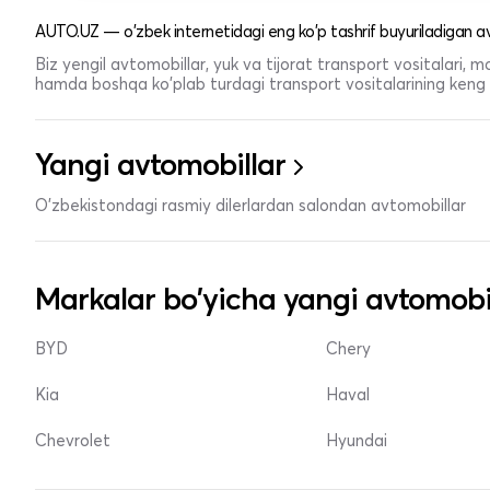
AUTO.UZ — o'zbek internetidagi eng ko'p tashrif buyuriladigan av
Biz yengil avtomobillar, yuk va tijorat transport vositalari,
hamda boshqa ko'plab turdagi transport vositalarining keng t
Yangi avtomobillar
O'zbekistondagi rasmiy dilerlardan salondan avtomobillar
Markalar bo'yicha yangi avtomobi
BYD
Chery
Kia
Haval
Chevrolet
Hyundai