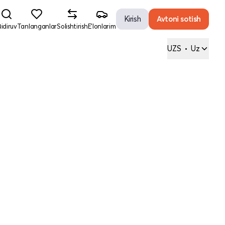
Kirish
Avtoni sotish
idiruv
Tanlanganlar
Solishtirish
E'lonlarim
UZS
•
Uz