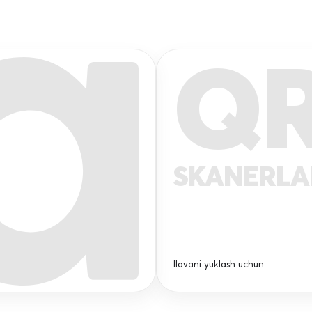
Q
SKANERL
Ilovani yuklash uchun