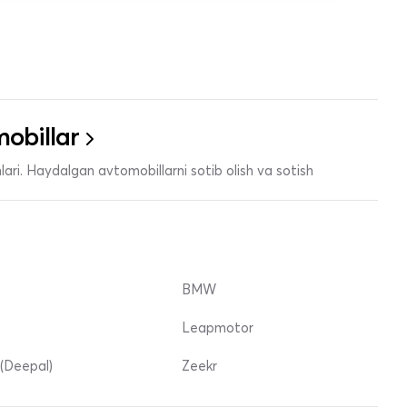
obillar
ari. Haydalgan avtomobillarni sotib olish va sotish
BMW
Leapmotor
(Deepal)
Zeekr