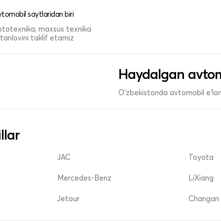
tomobil saytlaridan biri
 mototexnika, maxsus texnika
anlovini taklif etamiz
Haydalgan avtom
O'zbekistonda avtomobil e’lonl
llar
JAC
Toyota
Mercedes-Benz
LiXiang
Jetour
Changan 