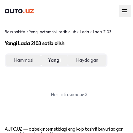
Bosh sahifa
Yangi avtomobil sotib olish
Lada
Lada 2103
Yangi Lada 2103 sotib olish
Hammasi
Yangi
Haydalgan
Нет объявлений
AUTO.UZ — o'zbek internetidagi eng ko'p tashrif buyuriladigan