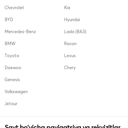
Chevrolet
Kia
BYD
Hyundai
Mercedes-Benz
Lada (ВАЗ)
BMW
Ravon
Toyota
Lexus
Daewoo
Chery
Genesis
Volkswagen
Jetour
Sayt bo'yicha navigatsiya va rekvizitlar