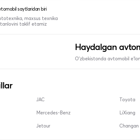
tomobil saytlaridan biri
 mototexnika, maxsus texnika
anlovini taklif etamiz
Haydalgan avtom
O'zbekistonda avtomobil e’lonl
llar
JAC
Toyota
Mercedes-Benz
LiXiang
Jetour
Changan 