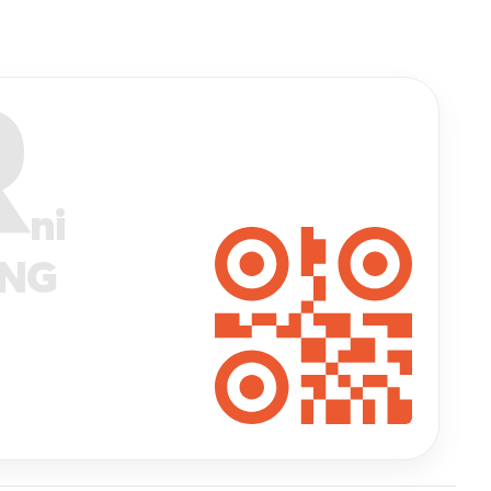
R
ni
ANG