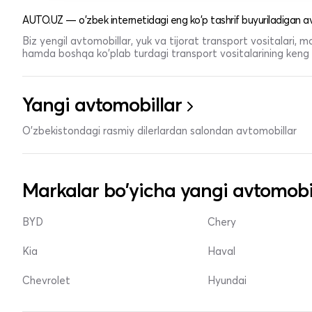
AUTO.UZ — o'zbek internetidagi eng ko'p tashrif buyuriladigan av
Biz yengil avtomobillar, yuk va tijorat transport vositalari,
hamda boshqa ko'plab turdagi transport vositalarining keng t
Yangi avtomobillar
O'zbekistondagi rasmiy dilerlardan salondan avtomobillar
Markalar bo'yicha yangi avtomobi
BYD
Chery
Kia
Haval
Chevrolet
Hyundai