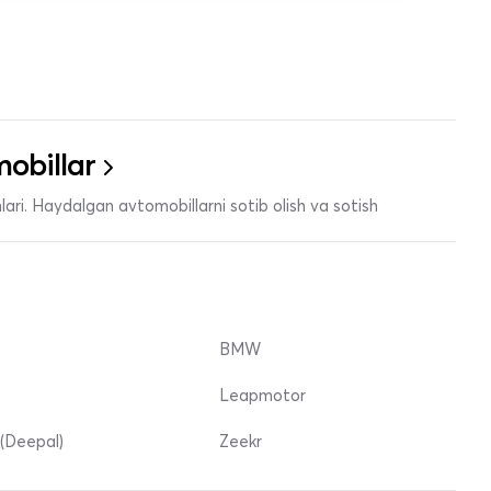
obillar
ari. Haydalgan avtomobillarni sotib olish va sotish
BMW
Leapmotor
(Deepal)
Zeekr