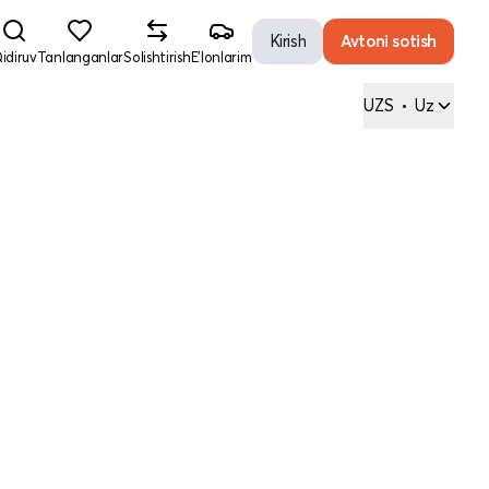
Kirish
Avtoni sotish
idiruv
Tanlanganlar
Solishtirish
E'lonlarim
UZS
•
Uz