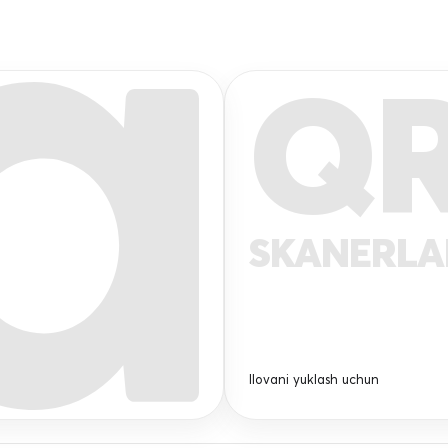
Q
SKANERL
Ilovani yuklash uchun