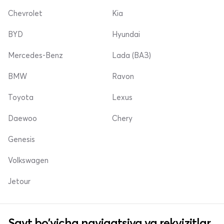
Chevrolet
Kia
BYD
Hyundai
Mercedes-Benz
Lada (ВАЗ)
BMW
Ravon
Toyota
Lexus
Daewoo
Chery
Genesis
Volkswagen
Jetour
Sayt bo'yicha navigatsiya va rekvizitlar