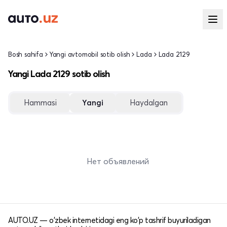
Bosh sahifa
Yangi avtomobil sotib olish
Lada
Lada 2129
Yangi Lada 2129 sotib olish
Hammasi
Yangi
Haydalgan
Нет объявлений
AUTO.UZ — o'zbek internetidagi eng ko'p tashrif buyuriladigan