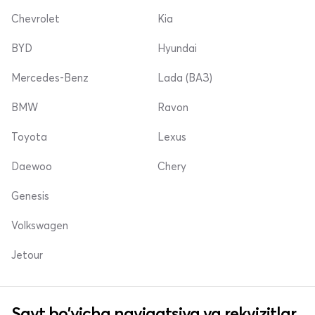
Chevrolet
Kia
BYD
Hyundai
Mercedes-Benz
Lada (ВАЗ)
BMW
Ravon
Toyota
Lexus
Daewoo
Chery
Genesis
Volkswagen
Jetour
Sayt bo'yicha navigatsiya va rekvizitlar