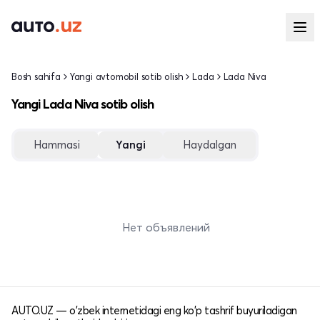
Bosh sahifa
Yangi avtomobil sotib olish
Lada
Lada Niva
Yangi Lada Niva sotib olish
Hammasi
Yangi
Haydalgan
Нет объявлений
AUTO.UZ — o'zbek internetidagi eng ko'p tashrif buyuriladigan