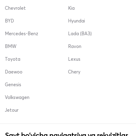
Chevrolet
Kia
BYD
Hyundai
Mercedes-Benz
Lada (ВАЗ)
BMW
Ravon
Toyota
Lexus
Daewoo
Chery
Genesis
Volkswagen
Jetour
Sayt bo'yicha navigatsiya va rekvizitlar