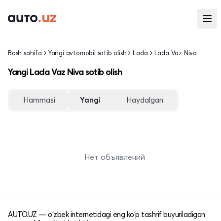
Bosh sahifa
Yangi avtomobil sotib olish
Lada
Lada Vaz Niva
Yangi Lada Vaz Niva sotib olish
Hammasi
Yangi
Haydalgan
Нет объявлений
AUTO.UZ — o'zbek internetidagi eng ko'p tashrif buyuriladigan