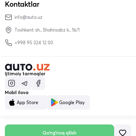
Kontaktlar
info@auto.uz
Toshkent sh., Shahrisabz k., 16/1
+998 95 324 12 00
Ijtimoiy tarmoqlar
Mobil ilova
App Store
Google Play
© «MALUMOTNOMA» MChJ 2023–2026
Qo'ng'iroq qilish