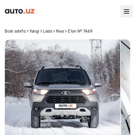
Bosh sahifa
Yangi
Lada
Niva
E'lon № 7469