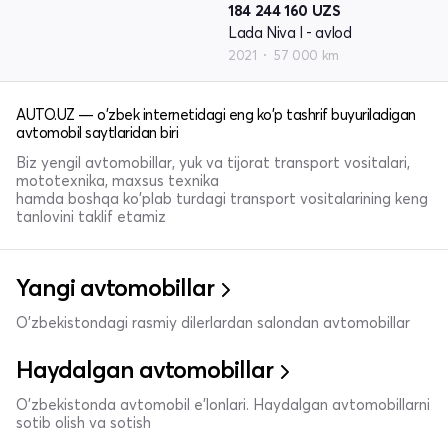
184 244 160
UZS
Lada Niva I - avlod
2021
57 000 km
AUTO.UZ — o'zbek internetidagi eng ko'p tashrif buyuriladigan
avtomobil saytlaridan biri
Biz yengil avtomobillar, yuk va tijorat transport vositalari,
mototexnika, maxsus texnika
hamda boshqa ko'plab turdagi transport vositalarining keng
tanlovini taklif etamiz
Yangi avtomobillar
O'zbekistondagi rasmiy dilerlardan salondan avtomobillar
Haydalgan avtomobillar
O'zbekistonda avtomobil e’lonlari. Haydalgan avtomobillarni
sotib olish va sotish