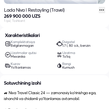
Lada Niva I Restayling (Travel)
269 900 000 UZS
1 iyul, Toshkent
Xarakteristikalari
Komplektatsiya
Dvigatel
Belgilanmagan
1.7 l, 80 o.k., benzin
Uzatmalar qutisi
Uzatma
Mexanika
To'liq
Kuzov
Rangi
Yo‘ltanlamas
Kumush
Sotuvchining izohi
🚙 Niva Travel Classic 24 — zamonaviy ko‘rinishga ega,
ishonchli va chidamli yo‘ltanlamas avtomobil.