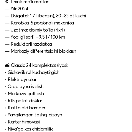
⚙️ Texnik ma’lumotlar:
— Yili: 2024
— Dvigatel: 1.7 l (benzin), 80–83 ot kuchi
— Karobka: 5 pog‘onali mexanika
— Uzatma: doimiy to‘liq (4x4)
— Yoqilg‘i sarfi: ~9.5 l / 100 km
— Reduktorli razdatka
— Markaziy differentsialni bloklash
🛋 Classic 24 komplektatsiyasi:
• Gidravlik rul kuchaytirgich
• Elektr oynalar
• Orqa oyna isitilishi
• Markaziy qulflash
• R15 po‘lat disklar
• Katta old bamper
• Yangilangan tashqi dizayn
• Karter himoyasi
• Niva’ga xos chidamlilik