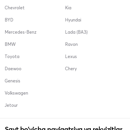
Chevrolet
Kia
BYD
Hyundai
Mercedes-Benz
Lada (ВАЗ)
BMW
Ravon
Toyota
Lexus
Daewoo
Chery
Genesis
Volkswagen
Jetour
Sayt bo'yicha navigatsiya va rekvizitlar