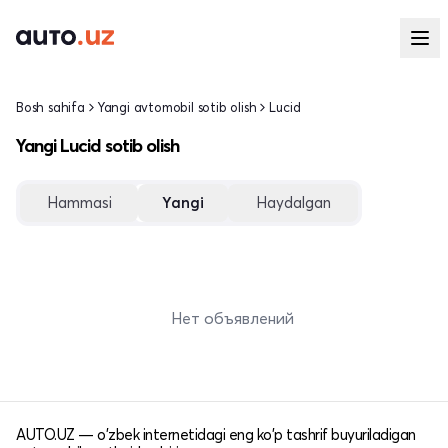
Bosh sahifa
Yangi avtomobil sotib olish
Lucid
Yangi Lucid sotib olish
Hammasi
Yangi
Haydalgan
Нет объявлений
AUTO.UZ — o'zbek internetidagi eng ko'p tashrif buyuriladigan