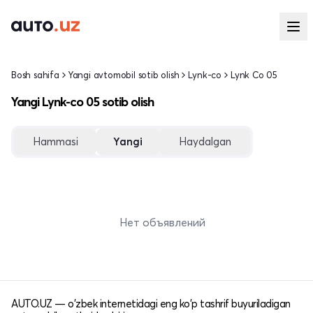
Bosh sahifa
Yangi avtomobil sotib olish
Lynk-co
Lynk Co 05
Yangi Lynk-co 05 sotib olish
Hammasi
Yangi
Haydalgan
Нет объявлений
AUTO.UZ — o'zbek internetidagi eng ko'p tashrif buyuriladigan