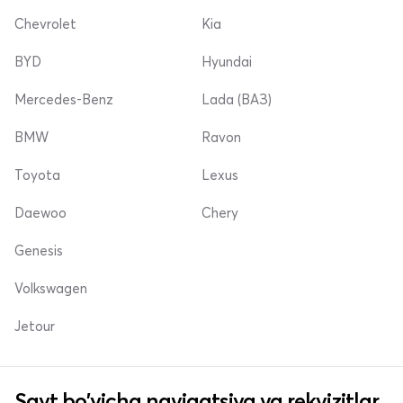
Chevrolet
Kia
BYD
Hyundai
Mercedes-Benz
Lada (ВАЗ)
BMW
Ravon
Toyota
Lexus
Daewoo
Chery
Genesis
Volkswagen
Jetour
Sayt bo'yicha navigatsiya va rekvizitlar