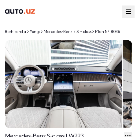
Bosh sahifa
Yangi
Mercedes-Benz
S - class
E'lon № 8036
Mercedes-Benz S-class I W223