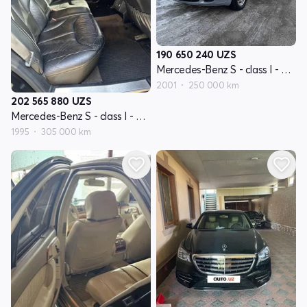
190 650 240
UZS
Mercedes-Benz S - class I - avlod W220
2001
250 000 km
202 565 880
UZS
Mercedes-Benz S - class I - avlod W140
1995
305 000 km