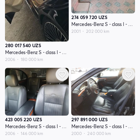
274 059 720
UZS
Mercedes-Benz S - class I - avlod W220
2001
202 000 km
280 017 540
UZS
Mercedes-Benz S - class I - avlod W221
2006
180 000 km
423 005 220
UZS
297 891 000
UZS
Mercedes-Benz S - class I - avlod W221
Mercedes-Benz S - class I - avlod W220
2006
146 000 km
2000
240 000 km