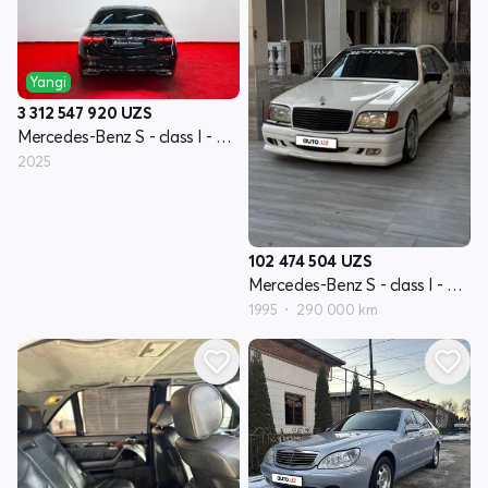
Yangi
3 312 547 920
UZS
Mercedes-Benz S - class I - avlod W223
2025
102 474 504
UZS
Mercedes-Benz S - class I - avlod W140
1995
290 000 km