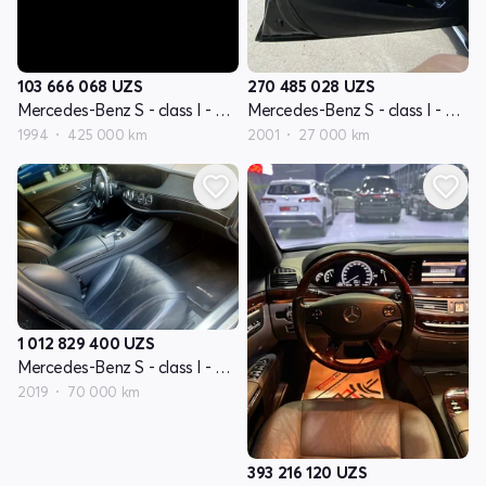
103 666 068
UZS
270 485 028
UZS
Mercedes-Benz S - class I - avlod W140 restyling
Mercedes-Benz S - class I - avlod W220
1994
425 000 km
2001
27 000 km
1 012 829 400
UZS
Mercedes-Benz S - class I - avlod W222 restyling
2019
70 000 km
393 216 120
UZS