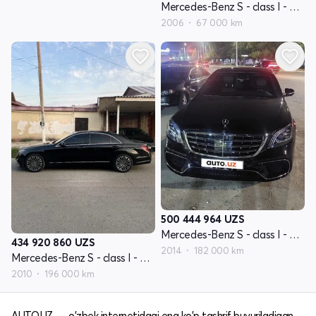
Mercedes-Benz S - class I - avlod W221
2006
67 000 km
500 444 964
UZS
Mercedes-Benz S - class I - avlod W222
434 920 860
UZS
2014
182 000 km
Mercedes-Benz S - class I - avlod W221 restyling
2010
196 000 km
AUTO.UZ — o'zbek internetidagi eng ko'p tashrif buyuriladigan