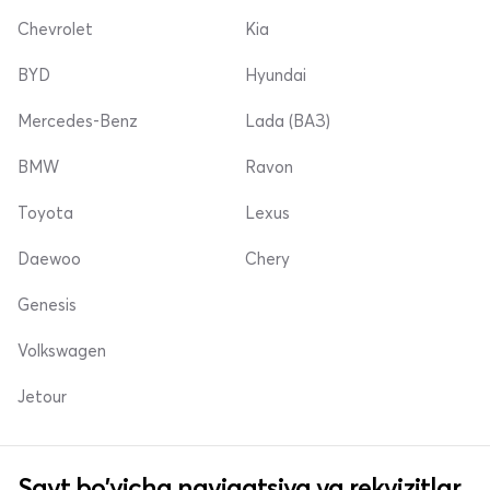
Chevrolet
Kia
BYD
Hyundai
Mercedes-Benz
Lada (ВАЗ)
BMW
Ravon
Toyota
Lexus
Daewoo
Chery
Genesis
Volkswagen
Jetour
Sayt bo'yicha navigatsiya va rekvizitlar