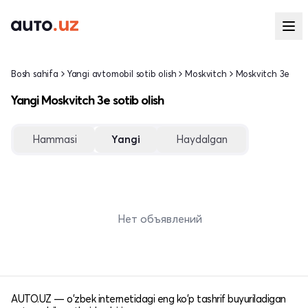
Bosh sahifa
Yangi avtomobil sotib olish
Moskvitch
Moskvitch 3e
Yangi Moskvitch 3e sotib olish
Hammasi
Yangi
Haydalgan
Нет объявлений
AUTO.UZ — o'zbek internetidagi eng ko'p tashrif buyuriladigan