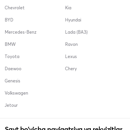
Chevrolet
Kia
BYD
Hyundai
Mercedes-Benz
Lada (ВАЗ)
BMW
Ravon
Toyota
Lexus
Daewoo
Chery
Genesis
Volkswagen
Jetour
Sayt bo'yicha navigatsiya va rekvizitlar