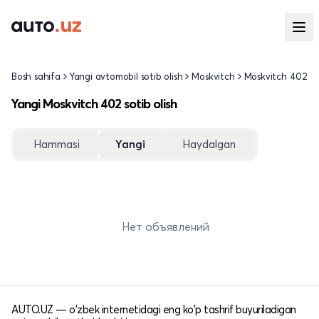
Bosh sahifa
Yangi avtomobil sotib olish
Moskvitch
Moskvitch 402
Yangi Moskvitch 402 sotib olish
Hammasi
Yangi
Haydalgan
Нет объявлений
AUTO.UZ — o'zbek internetidagi eng ko'p tashrif buyuriladigan