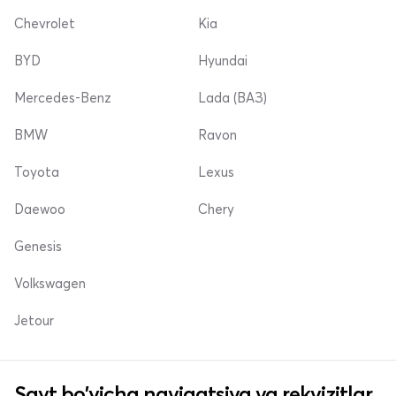
Chevrolet
Kia
BYD
Hyundai
Mercedes-Benz
Lada (ВАЗ)
BMW
Ravon
Toyota
Lexus
Daewoo
Chery
Genesis
Volkswagen
Jetour
Sayt bo'yicha navigatsiya va rekvizitlar