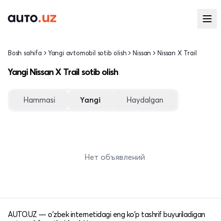
Bosh sahifa
Yangi avtomobil sotib olish
Nissan
Nissan X Trail
Yangi Nissan X Trail sotib olish
Hammasi
Yangi
Haydalgan
Нет объявлений
AUTO.UZ — o'zbek internetidagi eng ko'p tashrif buyuriladigan