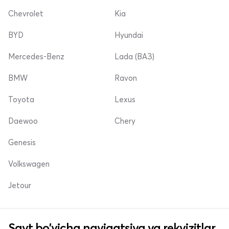
Chevrolet
Kia
BYD
Hyundai
Mercedes-Benz
Lada (ВАЗ)
BMW
Ravon
Toyota
Lexus
Daewoo
Chery
Genesis
Volkswagen
Jetour
Sayt bo'yicha navigatsiya va rekvizitlar