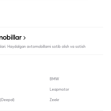
obillar
ari. Haydalgan avtomobillarni sotib olish va sotish
BMW
Leapmotor
(Deepal)
Zeekr