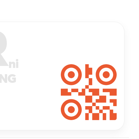
R
ni
ANG