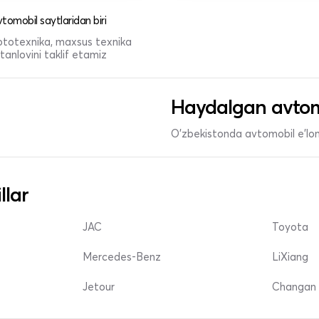
tomobil saytlaridan biri
 mototexnika, maxsus texnika
anlovini taklif etamiz
Haydalgan avtom
O'zbekistonda avtomobil e’lonl
llar
JAC
Toyota
Mercedes-Benz
LiXiang
Jetour
Changan 