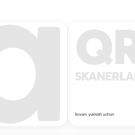
Q
SKANERL
Ilovani yuklash uchun