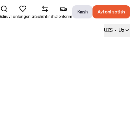
Kirish
Avtoni sotish
idiruv
Tanlanganlar
Solishtirish
E'lonlarim
UZS
•
Uz