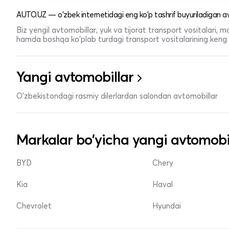
AUTO.UZ — o'zbek internetidagi eng ko'p tashrif buyuriladigan av
Biz yengil avtomobillar, yuk va tijorat transport vositalari,
hamda boshqa ko'plab turdagi transport vositalarining keng t
Yangi avtomobillar
O'zbekistondagi rasmiy dilerlardan salondan avtomobillar
Markalar bo'yicha yangi avtomobi
BYD
Chery
Kia
Haval
Chevrolet
Hyundai