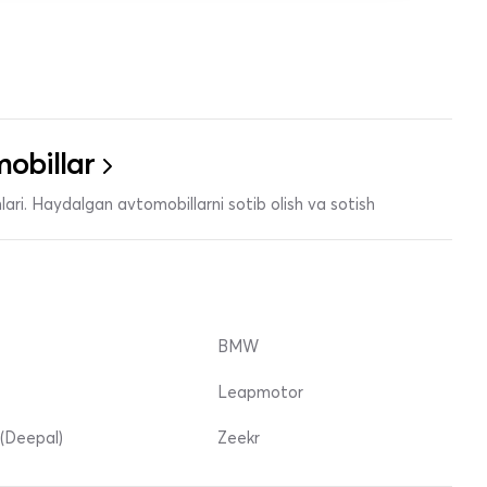
obillar
ari. Haydalgan avtomobillarni sotib olish va sotish
BMW
Leapmotor
(Deepal)
Zeekr