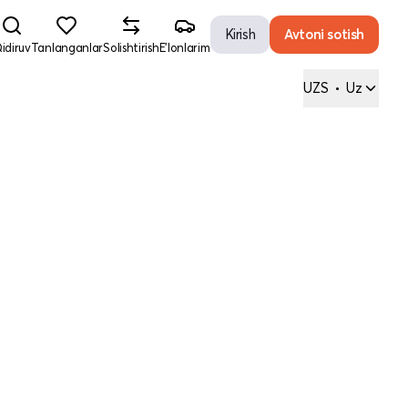
Kirish
Avtoni sotish
idiruv
Tanlanganlar
Solishtirish
E'lonlarim
UZS
•
Uz