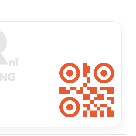
R
ni
ANG