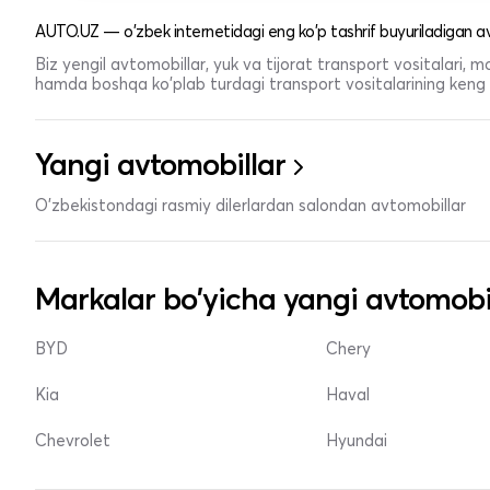
AUTO.UZ — o'zbek internetidagi eng ko'p tashrif buyuriladigan av
Biz yengil avtomobillar, yuk va tijorat transport vositalari,
hamda boshqa ko'plab turdagi transport vositalarining keng t
Yangi avtomobillar
O'zbekistondagi rasmiy dilerlardan salondan avtomobillar
Markalar bo'yicha yangi avtomobi
BYD
Chery
Kia
Haval
Chevrolet
Hyundai