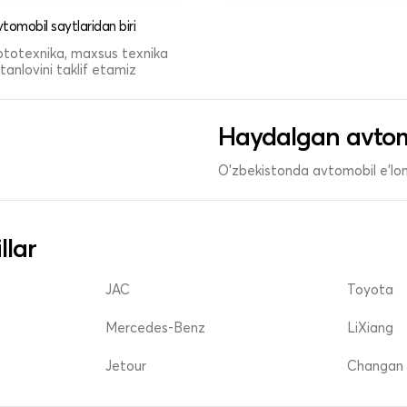
tomobil saytlaridan biri
 mototexnika, maxsus texnika
anlovini taklif etamiz
Haydalgan avtom
O'zbekistonda avtomobil e’lonl
llar
JAC
Toyota
Mercedes-Benz
LiXiang
Jetour
Changan 