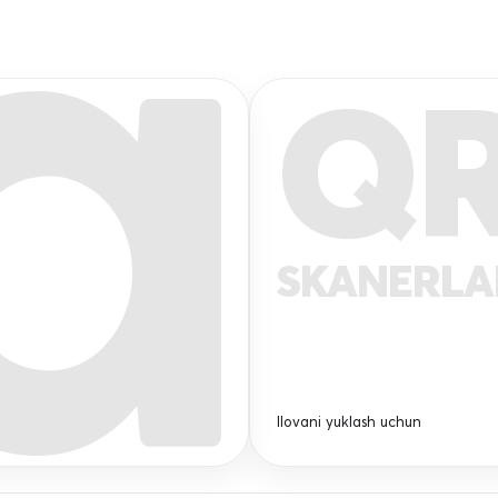
Q
SKANERL
Ilovani yuklash uchun