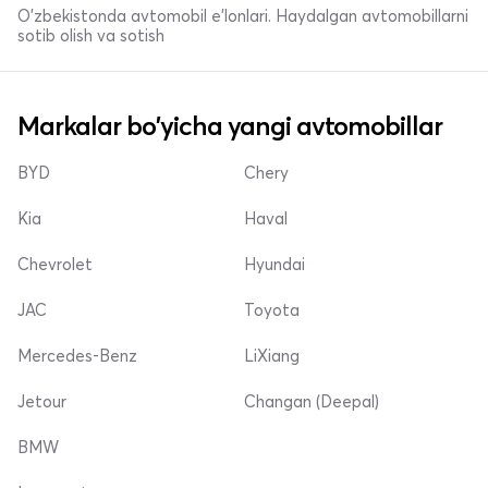
O'zbekistonda avtomobil e’lonlari. Haydalgan avtomobillarni
sotib olish va sotish
Markalar bo'yicha yangi avtomobillar
BYD
Chery
Kia
Haval
Chevrolet
Hyundai
JAC
Toyota
Mercedes-Benz
LiXiang
Jetour
Changan (Deepal)
BMW