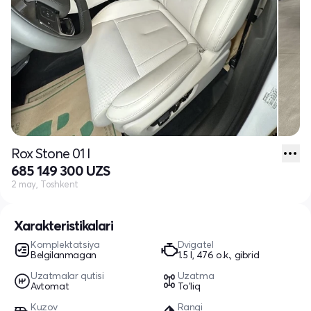
Rox Stone 01 I
685 149 300 UZS
2 may, Toshkent
Xarakteristikalari
Komplektatsiya
Dvigatel
Belgilanmagan
1.5 l, 476 o.k., gibrid
Uzatmalar qutisi
Uzatma
Avtomat
To'liq
Kuzov
Rangi