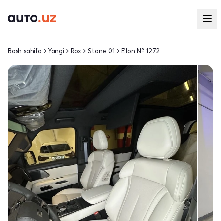
Bosh sahifa
Yangi
Rox
Stone 01
E'lon № 1272