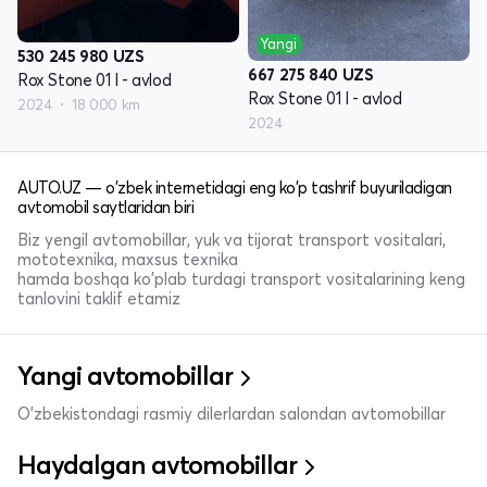
Yangi
530 245 980
UZS
667 275 840
UZS
Rox Stone 01 I - avlod
Rox Stone 01 I - avlod
2024
18 000 km
2024
AUTO.UZ — o'zbek internetidagi eng ko'p tashrif buyuriladigan
avtomobil saytlaridan biri
Biz yengil avtomobillar, yuk va tijorat transport vositalari,
mototexnika, maxsus texnika
hamda boshqa ko'plab turdagi transport vositalarining keng
tanlovini taklif etamiz
Yangi avtomobillar
O'zbekistondagi rasmiy dilerlardan salondan avtomobillar
Haydalgan avtomobillar