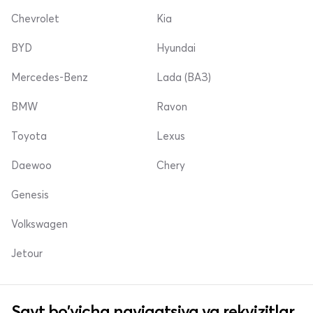
Chevrolet
Kia
BYD
Hyundai
Mercedes-Benz
Lada (ВАЗ)
BMW
Ravon
Toyota
Lexus
Daewoo
Chery
Genesis
Volkswagen
Jetour
Sayt bo'yicha navigatsiya va rekvizitlar