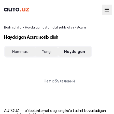
Bosh sahifa
Haydalgan avtomobil sotib olish
Acura
Haydalgan Acura sotib olish
Hammasi
Yangi
Haydalgan
Нет объявлений
AUTO.UZ — o'zbek internetidagi eng ko'p tashrif buyuriladigan