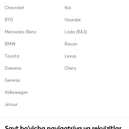
Chevrolet
Kia
BYD
Hyundai
Mercedes-Benz
Lada (ВАЗ)
BMW
Ravon
Toyota
Lexus
Daewoo
Chery
Genesis
Volkswagen
Jetour
Sayt bo'yicha navigatsiya va rekvizitlar