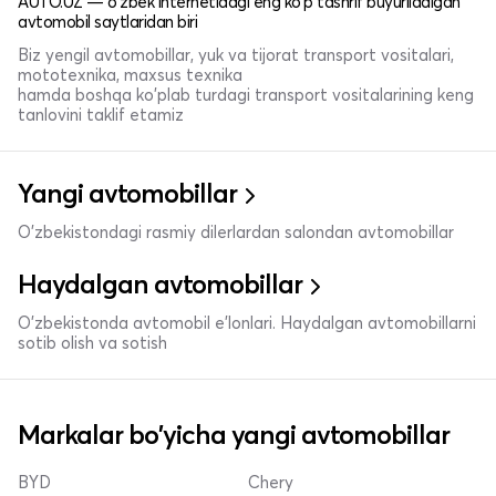
AUTO.UZ — o'zbek internetidagi eng ko'p tashrif buyuriladigan
avtomobil saytlaridan biri
Biz yengil avtomobillar, yuk va tijorat transport vositalari,
mototexnika, maxsus texnika
hamda boshqa ko'plab turdagi transport vositalarining keng
tanlovini taklif etamiz
Yangi avtomobillar
O'zbekistondagi rasmiy dilerlardan salondan avtomobillar
Haydalgan avtomobillar
O'zbekistonda avtomobil e’lonlari. Haydalgan avtomobillarni
sotib olish va sotish
Markalar bo'yicha yangi avtomobillar
BYD
Chery