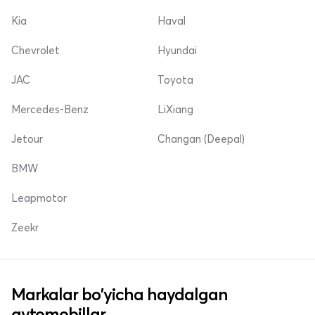
Kia
Haval
Chevrolet
Hyundai
JAC
Toyota
Mercedes-Benz
LiXiang
Jetour
Changan (Deepal)
BMW
Leapmotor
Zeekr
Markalar bo'yicha haydalgan
avtomobillar