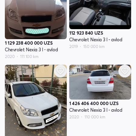
112 923 840
UZS
Chevrolet Nexia 3 I - avlod
1 129 238 400 000
UZS
2019
150 000 km
Chevrolet Nexia 3 I - avlod
2020
111 100 km
1 426 406 400 000
UZS
Chevrolet Nexia 3 I - avlod
2020
110 000 km