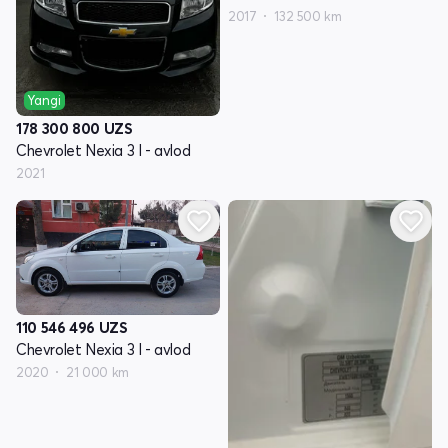
2017
132 500 km
Yangi
178 300 800
UZS
Chevrolet Nexia 3 I - avlod
2021
110 546 496
UZS
Chevrolet Nexia 3 I - avlod
2020
21 000 km