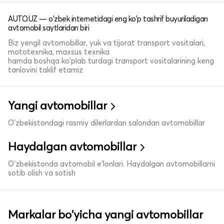
AUTO.UZ — o'zbek internetidagi eng ko'p tashrif buyuriladigan
avtomobil saytlaridan biri
Biz yengil avtomobillar, yuk va tijorat transport vositalari,
mototexnika, maxsus texnika
hamda boshqa ko'plab turdagi transport vositalarining keng
tanlovini taklif etamiz
Yangi avtomobillar
O'zbekistondagi rasmiy dilerlardan salondan avtomobillar
Haydalgan avtomobillar
O'zbekistonda avtomobil e’lonlari. Haydalgan avtomobillarni
sotib olish va sotish
Markalar bo'yicha yangi avtomobillar