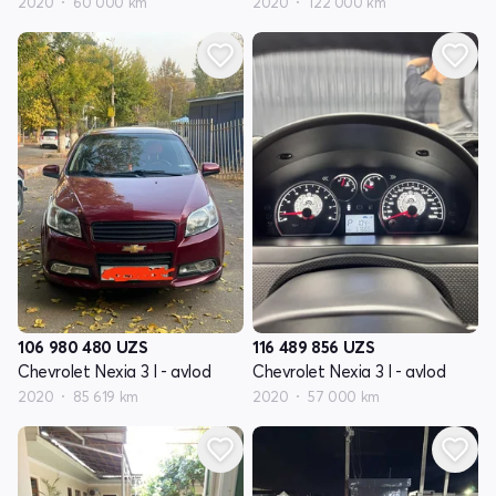
2020
60 000 km
2020
122 000 km
106 980 480
UZS
116 489 856
UZS
Chevrolet Nexia 3 I - avlod
Chevrolet Nexia 3 I - avlod
2020
85 619 km
2020
57 000 km