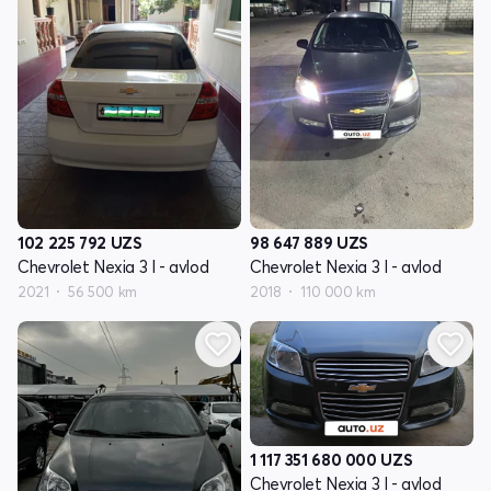
102 225 792
UZS
98 647 889
UZS
Chevrolet Nexia 3 I - avlod
Chevrolet Nexia 3 I - avlod
2021
56 500 km
2018
110 000 km
1 117 351 680 000
UZS
Chevrolet Nexia 3 I - avlod