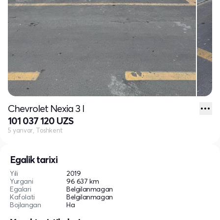
Chevrolet Nexia 3 I
101 037 120 UZS
5 yanvar, Toshkent
Egalik tarixi
Yili
2019
Yurgani
96 637 km
Egalari
Belgilanmagan
Kafolati
Belgilanmagan
Bojlangan
Ha