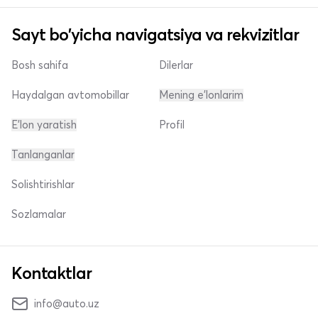
Sayt bo'yicha navigatsiya va rekvizitlar
Bosh sahifa
Dilerlar
Haydalgan avtomobillar
Mening e'lonlarim
E'lon yaratish
Profil
Tanlanganlar
Solishtirishlar
Sozlamalar
Kontaktlar
info@auto.uz