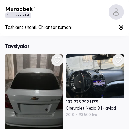
Murodbek
1 ta avtomobil
Toshkent shahri, Chilonzor tumani
Tavsiyalar
102 225 792
UZS
Chevrolet Nexia 3 I - avlod
2018
93 500 km