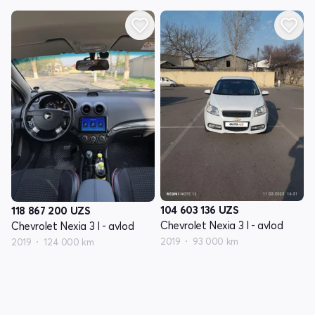
104 603 136
UZS
118 867 200
UZS
Chevrolet Nexia 3 I - avlod
Chevrolet Nexia 3 I - avlod
2019
93 000 km
2019
124 000 km