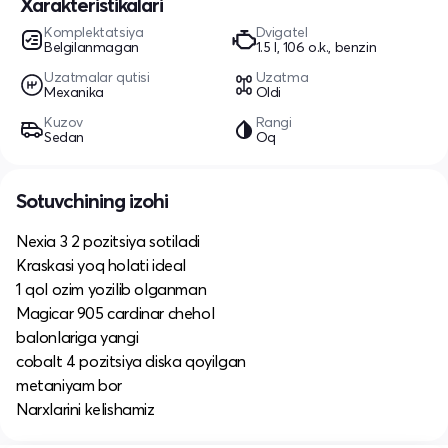
Xarakteristikalari
Komplektatsiya
Dvigatel
Belgilanmagan
1.5 l, 106 o.k., benzin
Uzatmalar qutisi
Uzatma
Mexanika
Oldi
Kuzov
Rangi
Sedan
Oq
Sotuvchining izohi
Nexia 3 2 pozitsiya sotiladi
Kraskasi yoq holati ideal
1 qol ozim yozilib olganman
Magicar 905 cardinar chehol
balonlariga yangi
cobalt 4 pozitsiya diska qoyilgan
metaniyam bor
Narxlarini kelishamiz