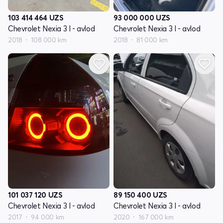
103 414 464
UZS
93 000 000
UZS
Chevrolet Nexia 3 I - avlod
Chevrolet Nexia 3 I - avlod
2018
108 000 km
2018
81 000 km
101 037 120
UZS
89 150 400
UZS
Chevrolet Nexia 3 I - avlod
Chevrolet Nexia 3 I - avlod
2017
94 000 km
2020
167 000 km