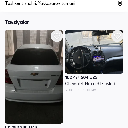
Toshkent shahri, Yakkasaroy tumani
Tavsiyalar
102 474 504
UZS
Chevrolet Nexia 3 I - avlod
2018
93 500 km
101 282 940
UZS