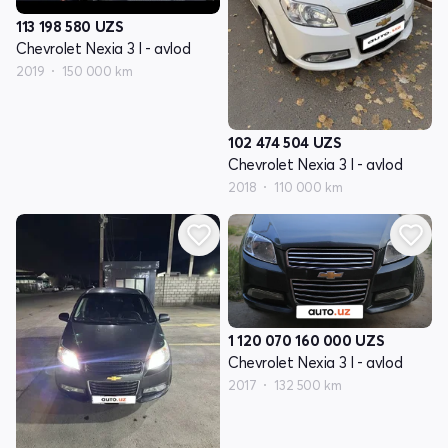
113 198 580
UZS
Chevrolet Nexia 3 I - avlod
2019
150 000 km
102 474 504
UZS
Chevrolet Nexia 3 I - avlod
2018
110 000 km
1 120 070 160 000
UZS
Chevrolet Nexia 3 I - avlod
2017
132 500 km