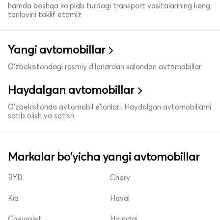
hamda boshqa ko'plab turdagi transport vositalarining keng
tanlovini taklif etamiz
Yangi avtomobillar
O'zbekistondagi rasmiy dilerlardan salondan avtomobillar
Haydalgan avtomobillar
O'zbekistonda avtomobil e’lonlari. Haydalgan avtomobillarni
sotib olish va sotish
Markalar bo'yicha yangi avtomobillar
BYD
Chery
Kia
Haval
Chevrolet
Hyundai