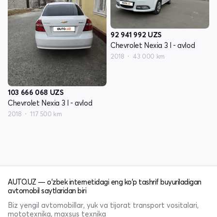
92 941 992
UZS
Chevrolet Nexia 3 I - avlod
2018
43 000 km
103 666 068
UZS
Chevrolet Nexia 3 I - avlod
2018
117 500 km
AUTO.UZ — o'zbek internetidagi eng ko'p tashrif buyuriladigan
avtomobil saytlaridan biri
Biz yengil avtomobillar, yuk va tijorat transport vositalari,
mototexnika, maxsus texnika