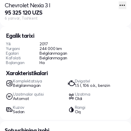
Chevrolet Nexia 3 I
95 325 120 UZS
6 yanvar, Toshkent
Egalik tarixi
Yili
2017
Yurgani
244 000 km
Egalari
Belgilanmagan
Kafolati
Belgilanmagan
Bojlangan
Ha
Xarakteristikalari
Komplektatsiya
Dvigatel
Belgilanmagan
1.5 l, 106 o.k., benzin
Uzatmalar qutisi
Uzatma
Avtomat
Oldi
Kuzov
Rangi
Sedan
Oq
Sotuvchining izohi