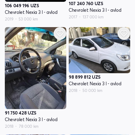
107 240 760
UZS
106 049 196
UZS
Chevrolet Nexia 3 I - avlod
Chevrolet Nexia 3 I - avlod
2017
137 000 km
2019
53 000 km
98 899 812
UZS
Chevrolet Nexia 3 I - avlod
2018
50 000 km
91 750 428
UZS
Chevrolet Nexia 3 I - avlod
2018
78 000 km