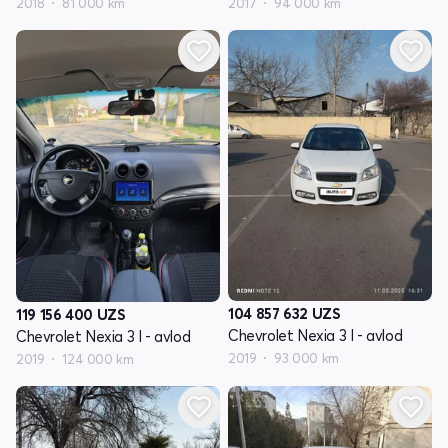
2018
81 000 km
2017
94 000 km
104 857 632
UZS
119 156 400
UZS
Chevrolet Nexia 3 I - avlod
Chevrolet Nexia 3 I - avlod
2019
93 000 km
2019
124 000 km