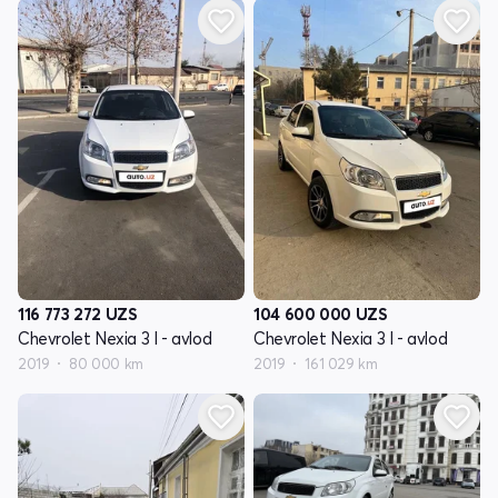
116 773 272
UZS
104 600 000
UZS
Chevrolet Nexia 3 I - avlod
Chevrolet Nexia 3 I - avlod
2019
80 000 km
2019
161 029 km