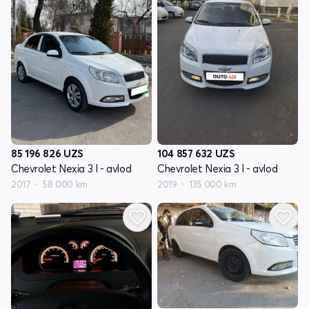
85 196 826
UZS
104 857 632
UZS
Chevrolet Nexia 3 I - avlod
Chevrolet Nexia 3 I - avlod
2017
58 000 km
2019
135 000 km