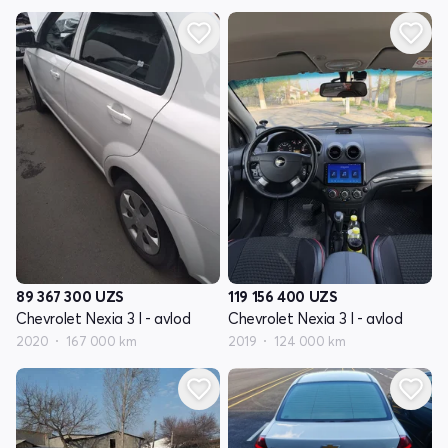
89 367 300
UZS
119 156 400
UZS
Chevrolet Nexia 3 I - avlod
Chevrolet Nexia 3 I - avlod
2020
167 000 km
2019
124 000 km