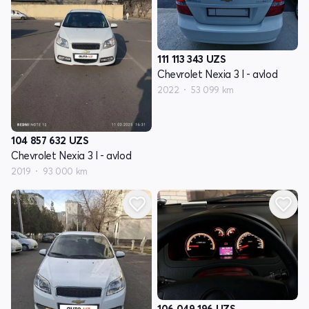
111 113 343
UZS
Chevrolet Nexia 3 I - avlod
2022
53 099 km
104 857 632
UZS
Chevrolet Nexia 3 I - avlod
2019
93 000 km
106 049 196
UZS