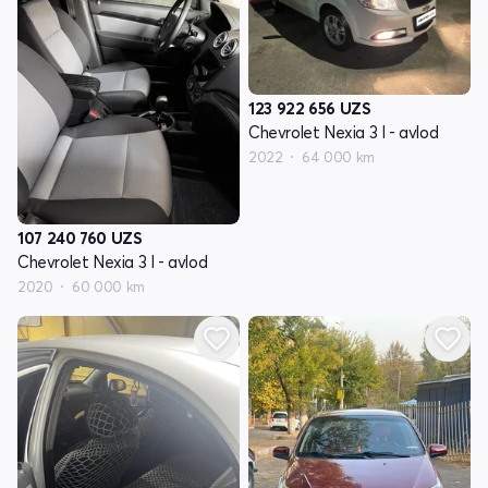
123 922 656
UZS
Chevrolet Nexia 3 I - avlod
2022
64 000 km
107 240 760
UZS
Chevrolet Nexia 3 I - avlod
2020
60 000 km