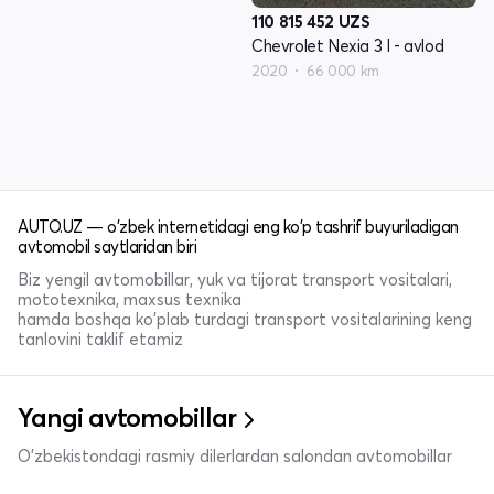
110 815 452
UZS
Chevrolet Nexia 3 I - avlod
2020
66 000 km
AUTO.UZ — o'zbek internetidagi eng ko'p tashrif buyuriladigan
avtomobil saytlaridan biri
Biz yengil avtomobillar, yuk va tijorat transport vositalari,
mototexnika, maxsus texnika
hamda boshqa ko'plab turdagi transport vositalarining keng
tanlovini taklif etamiz
Yangi avtomobillar
O'zbekistondagi rasmiy dilerlardan salondan avtomobillar