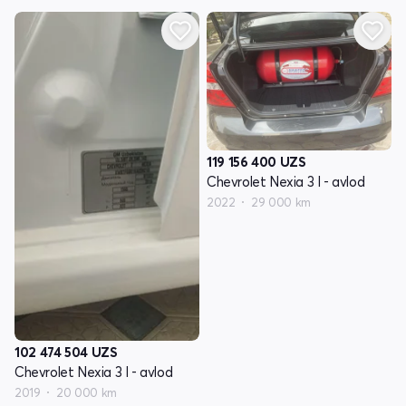
119 156 400
UZS
Chevrolet Nexia 3 I - avlod
2022
29 000 km
102 474 504
UZS
Chevrolet Nexia 3 I - avlod
2019
20 000 km