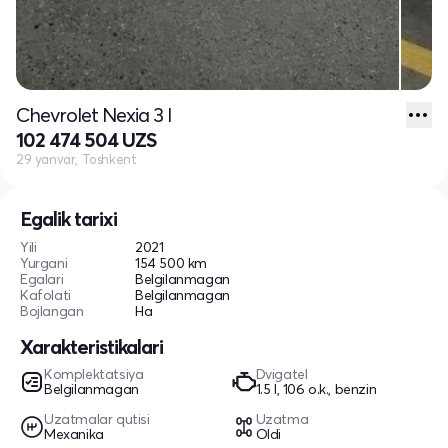
Chevrolet Nexia 3 I
102 474 504 UZS
29 yanvar, Toshkent
Egalik tarixi
Yili
2021
Yurgani
154 500 km
Egalari
Belgilanmagan
Kafolati
Belgilanmagan
Bojlangan
Ha
Xarakteristikalari
Komplektatsiya
Dvigatel
Belgilanmagan
1.5 l, 106 o.k., benzin
Uzatmalar qutisi
Uzatma
Mexanika
Oldi