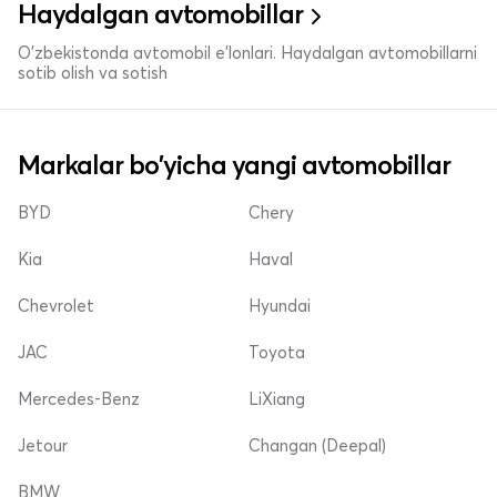
Haydalgan avtomobillar
O'zbekistonda avtomobil e’lonlari. Haydalgan avtomobillarni
sotib olish va sotish
Markalar bo'yicha yangi avtomobillar
BYD
Chery
Kia
Haval
Chevrolet
Hyundai
JAC
Toyota
Mercedes-Benz
LiXiang
Jetour
Changan (Deepal)
BMW