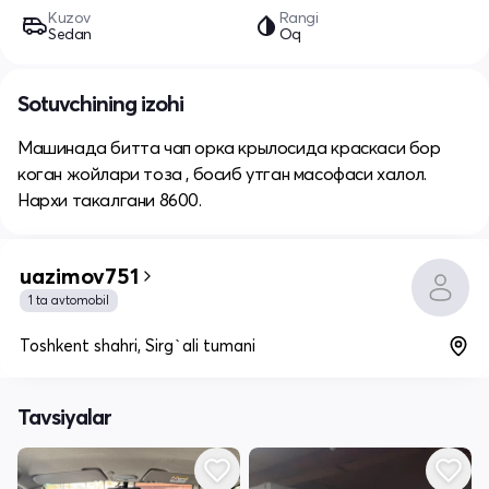
Kuzov
Rangi
Sedan
Oq
Sotuvchining izohi
Машинада битта чап орка крылосида краскаси бор
коган жойлари тоза , босиб утган масофаси халол.
Нархи такалгани 8600.
uazimov751
1 ta avtomobil
Toshkent shahri, Sirg`ali tumani
Tavsiyalar