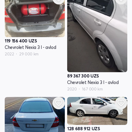
119 156 400
UZS
Chevrolet Nexia 3 I - avlod
2022
29 000 km
89 367 300
UZS
Chevrolet Nexia 3 I - avlod
2020
167 000 km
128 688 912
UZS