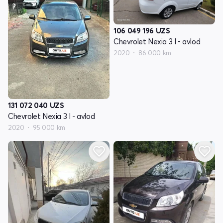
106 049 196
UZS
Chevrolet Nexia 3 I - avlod
2020
86 000 km
131 072 040
UZS
Chevrolet Nexia 3 I - avlod
2020
95 000 km