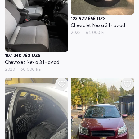
123 922 656
UZS
Chevrolet Nexia 3 I - avlod
2022
64 000 km
107 240 760
UZS
Chevrolet Nexia 3 I - avlod
2020
60 000 km