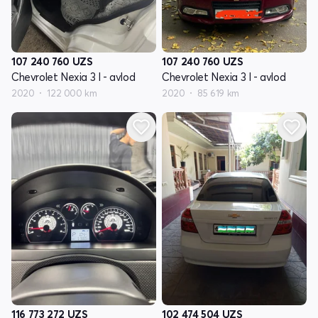
107 240 760
UZS
107 240 760
UZS
Chevrolet Nexia 3 I - avlod
Chevrolet Nexia 3 I - avlod
2020
122 000 km
2020
85 619 km
116 773 272
UZS
102 474 504
UZS