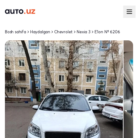
Bosh sahifa
Haydalgan
Chevrolet
Nexia 3
E'lon № 6206