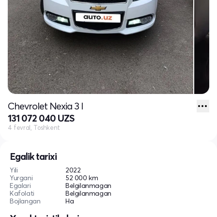
Chevrolet Nexia 3 I
131 072 040 UZS
4 fevral, Toshkent
Egalik tarixi
Yili
2022
Yurgani
52 000 km
Egalari
Belgilanmagan
Kafolati
Belgilanmagan
Bojlangan
Ha