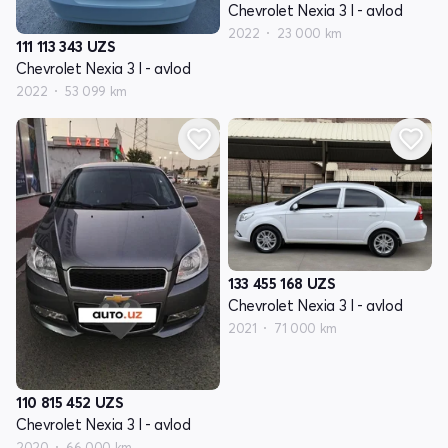
Chevrolet Nexia 3 I - avlod
2022
23 000 km
111 113 343
UZS
Chevrolet Nexia 3 I - avlod
2022
53 099 km
133 455 168
UZS
Chevrolet Nexia 3 I - avlod
2021
71 000 km
110 815 452
UZS
Chevrolet Nexia 3 I - avlod
2020
66 000 km