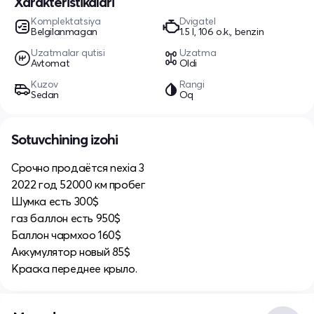
Xarakteristikalari
Komplektatsiya
Dvigatel
Belgilanmagan
1.5 l, 106 o.k., benzin
Uzatmalar qutisi
Uzatma
Avtomat
Oldi
Kuzov
Rangi
Sedan
Oq
Sotuvchining izohi
Срочно продаётся nexia 3
2022 год 52000 км пробег
Шумка есть 300$
газ баллон есть 950$
Баллон чармхоо 160$
Аккумулятор новый 85$
Краска переднее крыло.