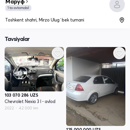
Маруф
1 ta avtomobil
Toshkent shahri, Mirzo Ulug`bek tumani
Tavsiyalar
103 070 286
UZS
Chevrolet Nexia 3 I - avlod
2022
42 000 km
125 000 000
UZS