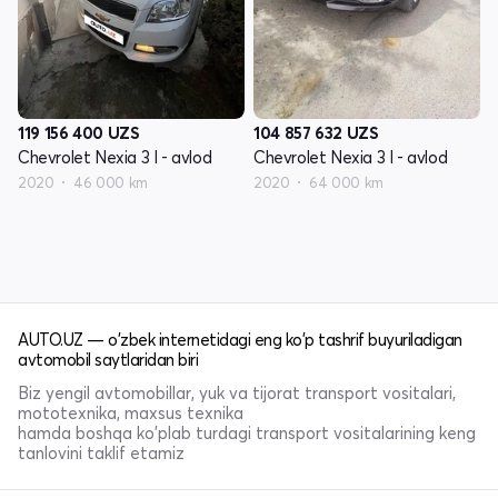
119 156 400
UZS
104 857 632
UZS
Chevrolet Nexia 3 I - avlod
Chevrolet Nexia 3 I - avlod
2020
46 000 km
2020
64 000 km
AUTO.UZ — o'zbek internetidagi eng ko'p tashrif buyuriladigan
avtomobil saytlaridan biri
Biz yengil avtomobillar, yuk va tijorat transport vositalari,
mototexnika, maxsus texnika
hamda boshqa ko'plab turdagi transport vositalarining keng
tanlovini taklif etamiz