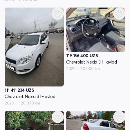
119 156 400
UZS
Chevrolet Nexia 3 I - avlod
2022
60 000 km
111 411 234
UZS
Chevrolet Nexia 3 I - avlod
2020
120 000 km