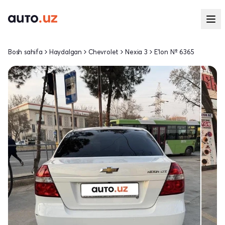
Bosh sahifa
Haydalgan
Chevrolet
Nexia 3
E'lon № 6365