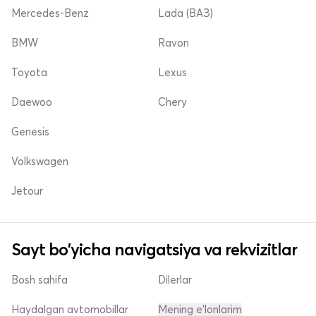
Mercedes-Benz
Lada (ВАЗ)
BMW
Ravon
Toyota
Lexus
Daewoo
Chery
Genesis
Volkswagen
Jetour
Sayt bo'yicha navigatsiya va rekvizitlar
Bosh sahifa
Dilerlar
Haydalgan avtomobillar
Mening e'lonlarim