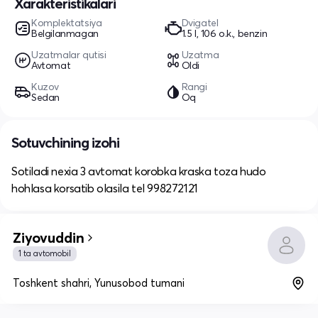
Xarakteristikalari
Komplektatsiya
Dvigatel
Belgilanmagan
1.5 l, 106 o.k., benzin
Uzatmalar qutisi
Uzatma
Avtomat
Oldi
Kuzov
Rangi
Sedan
Oq
Sotuvchining izohi
Sotiladi nexia 3 avtomat korobka kraska toza hudo
hohlasa korsatib olasila tel 998272121
Ziyovuddin
1 ta avtomobil
Toshkent shahri, Yunusobod tumani