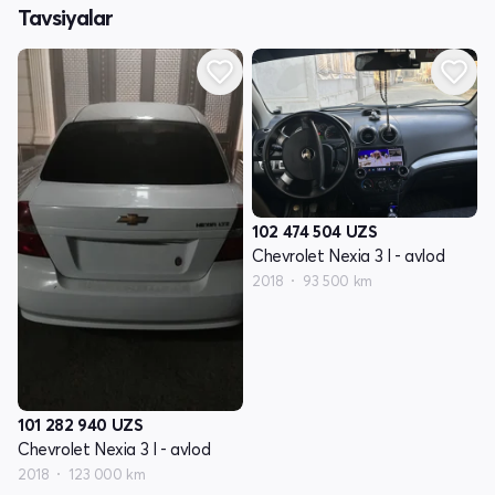
Tavsiyalar
102 474 504
UZS
Chevrolet Nexia 3 I - avlod
2018
93 500 km
101 282 940
UZS
Chevrolet Nexia 3 I - avlod
2018
123 000 km