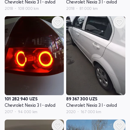
Chevrolet Nexia 3 I - avlod
Chevrolet Nexia 3 I - avlod
2018
108 000 km
2018
81 000 km
101 282 940
UZS
89 367 300
UZS
Chevrolet Nexia 3 I - avlod
Chevrolet Nexia 3 I - avlod
2017
94 000 km
2020
167 000 km