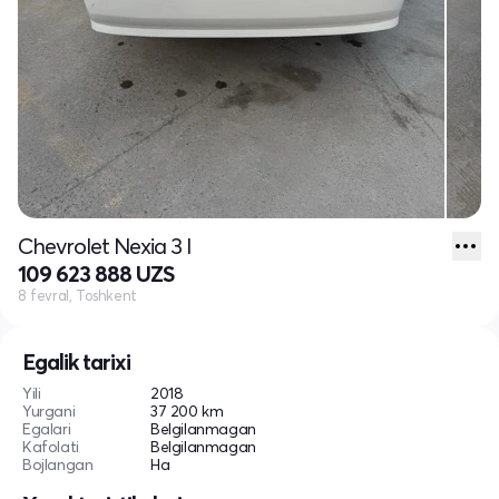
Chevrolet Nexia 3 I
109 623 888 UZS
8 fevral, Toshkent
Egalik tarixi
Yili
2018
Yurgani
37 200 km
Egalari
Belgilanmagan
Kafolati
Belgilanmagan
Bojlangan
Ha