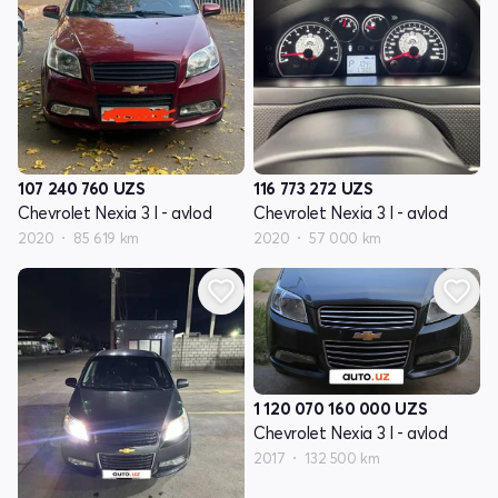
107 240 760
UZS
116 773 272
UZS
Chevrolet Nexia 3 I - avlod
Chevrolet Nexia 3 I - avlod
2020
85 619 km
2020
57 000 km
1 120 070 160 000
UZS
Chevrolet Nexia 3 I - avlod
2017
132 500 km