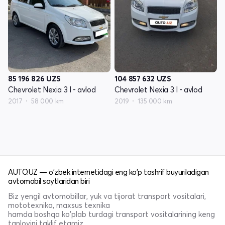
85 196 826
UZS
104 857 632
UZS
Chevrolet Nexia 3 I - avlod
Chevrolet Nexia 3 I - avlod
2017
58 000 km
2019
135 000 km
AUTO.UZ — o'zbek internetidagi eng ko'p tashrif buyuriladigan
avtomobil saytlaridan biri
Biz yengil avtomobillar, yuk va tijorat transport vositalari,
mototexnika, maxsus texnika
hamda boshqa ko'plab turdagi transport vositalarining keng
tanlovini taklif etamiz