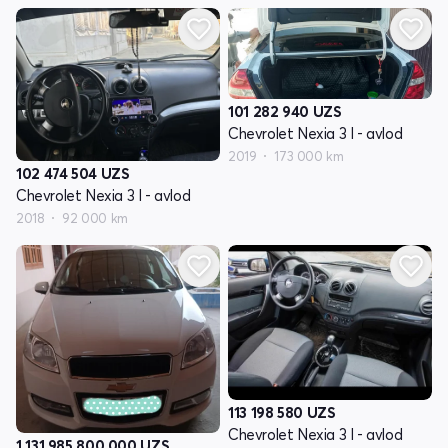
101 282 940
UZS
Chevrolet Nexia 3 I - avlod
2019
173 000 km
102 474 504
UZS
Chevrolet Nexia 3 I - avlod
2018
92 000 km
113 198 580
UZS
Chevrolet Nexia 3 I - avlod
1 131 985 800 000
UZS