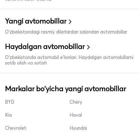
Yangi avtomobillar
O'zbekistondagi rasmiy dilerlardan salondan avtomobillar
Haydalgan avtomobillar
O'zbekistonda avtomobil e’lonlari. Haydalgan avtomobillarni
sotib olish va sotish
Markalar bo'yicha yangi avtomobillar
BYD
Chery
Kia
Haval
Chevrolet
Hyundai