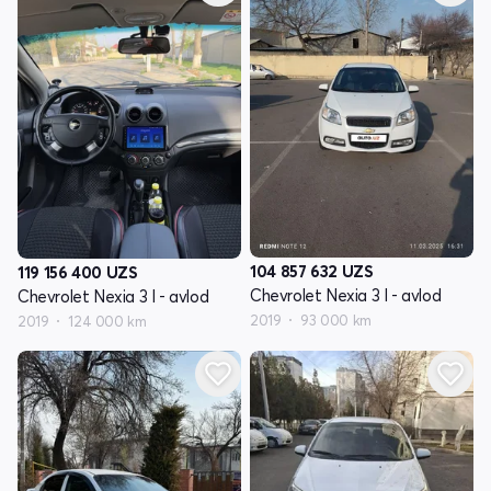
104 857 632
UZS
119 156 400
UZS
Chevrolet Nexia 3 I - avlod
Chevrolet Nexia 3 I - avlod
2019
93 000 km
2019
124 000 km