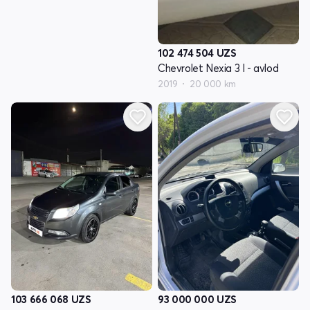
102 474 504
UZS
Chevrolet Nexia 3 I - avlod
2019
20 000 km
103 666 068
UZS
93 000 000
UZS