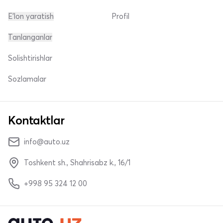
E'lon yaratish
Profil
Tanlanganlar
Solishtirishlar
Sozlamalar
Kontaktlar
info@auto.uz
Toshkent sh., Shahrisabz k., 16/1
+998 95 324 12 00