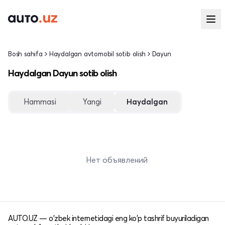
Bosh sahifa
Haydalgan avtomobil sotib olish
Dayun
Haydalgan Dayun sotib olish
Hammasi
Yangi
Haydalgan
Нет объявлений
AUTO.UZ — o'zbek internetidagi eng ko'p tashrif buyuriladigan