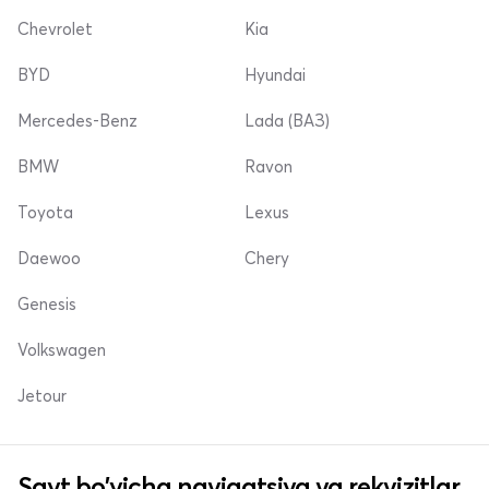
Chevrolet
Kia
BYD
Hyundai
Mercedes-Benz
Lada (ВАЗ)
BMW
Ravon
Toyota
Lexus
Daewoo
Chery
Genesis
Volkswagen
Jetour
Sayt bo'yicha navigatsiya va rekvizitlar