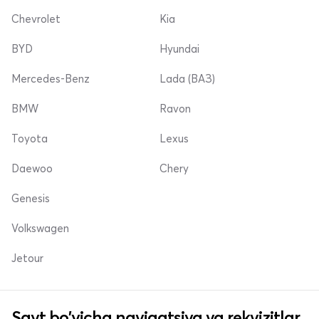
Chevrolet
Kia
BYD
Hyundai
Mercedes-Benz
Lada (ВАЗ)
BMW
Ravon
Toyota
Lexus
Daewoo
Chery
Genesis
Volkswagen
Jetour
Sayt bo'yicha navigatsiya va rekvizitlar