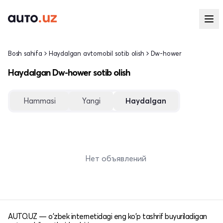
Bosh sahifa
Haydalgan avtomobil sotib olish
Dw-hower
Haydalgan Dw-hower sotib olish
Hammasi
Yangi
Haydalgan
Нет объявлений
AUTO.UZ — o'zbek internetidagi eng ko'p tashrif buyuriladigan