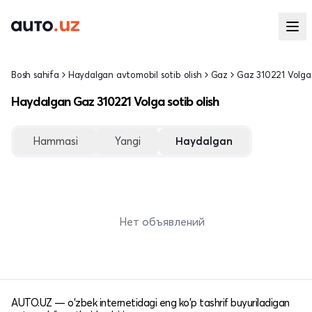
Bosh sahifa
Haydalgan avtomobil sotib olish
Gaz
Gaz 310221 Volga
Haydalgan Gaz 310221 Volga sotib olish
Hammasi
Yangi
Haydalgan
Нет объявлений
AUTO.UZ — o'zbek internetidagi eng ko'p tashrif buyuriladigan