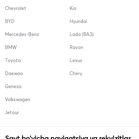
Chevrolet
Kia
BYD
Hyundai
Mercedes-Benz
Lada (ВАЗ)
BMW
Ravon
Toyota
Lexus
Daewoo
Chery
Genesis
Volkswagen
Jetour
Sayt bo'yicha navigatsiya va rekvizitlar