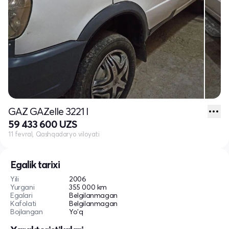
GAZ GAZelle 3221 I
59 433 600 UZS
11 fevral, Qashqadaryo viloyati
Egalik tarixi
Yili
2006
Yurgani
355 000 km
Egalari
Belgilanmagan
Kafolati
Belgilanmagan
Bojlangan
Yo'q