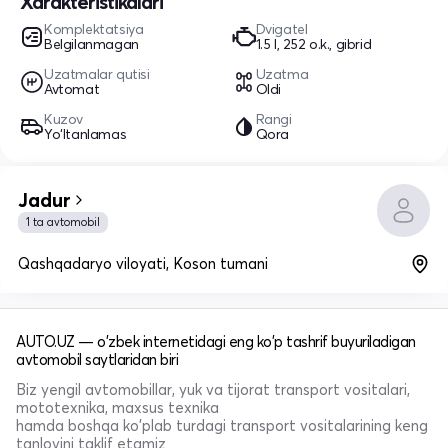
Xarakteristikalari
Komplektatsiya
Dvigatel
Belgilanmagan
1.5 l, 252 o.k., gibrid
Uzatmalar qutisi
Uzatma
Avtomat
Oldi
Kuzov
Rangi
Yo‘ltanlamas
Qora
Jadur
1 ta avtomobil
Qashqadaryo viloyati, Koson tumani
AUTO.UZ — o'zbek internetidagi eng ko'p tashrif buyuriladigan
avtomobil saytlaridan biri
Biz yengil avtomobillar, yuk va tijorat transport vositalari,
mototexnika, maxsus texnika
hamda boshqa ko'plab turdagi transport vositalarining keng
tanlovini taklif etamiz