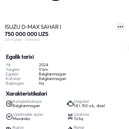
ISUZU D-MAX SAHAR I
750 000 000 UZS
24 noyabr, Toshkent
Egalik tarixi
Yili
2024
Yurgani
0 km
Egalari
Belgilanmagan
Kafolati
Belgilanmagan
Bojlangan
Ha
Xarakteristikalari
Komplektatsiya
Dvigatel
Belgilanmagan
1.8 l, 150 o.k., dizel
Uzatmalar qutisi
Uzatma
Mexanika
To'liq
Kuzov
Rangi