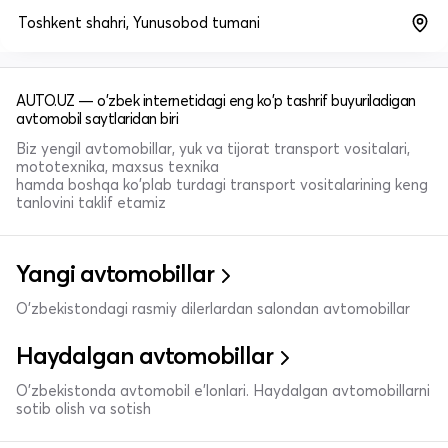
Toshkent shahri, Yunusobod tumani
AUTO.UZ — o'zbek internetidagi eng ko'p tashrif buyuriladigan
avtomobil saytlaridan biri
Biz yengil avtomobillar, yuk va tijorat transport vositalari,
mototexnika, maxsus texnika
hamda boshqa ko'plab turdagi transport vositalarining keng
tanlovini taklif etamiz
Yangi avtomobillar
O'zbekistondagi rasmiy dilerlardan salondan avtomobillar
Haydalgan avtomobillar
O'zbekistonda avtomobil e’lonlari. Haydalgan avtomobillarni
sotib olish va sotish