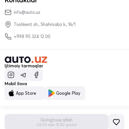
info@auto.uz
Toshkent sh., Shahrisabz k., 16/1
+998 95 324 12 00
Ijtimoiy tarmoqlar
Mobil ilova
App Store
Google Play
Qo'ng'iroq qilish
© «MALUMOTNOMA» MChJ 2023–2026
04:00 dan 13:00 gacha