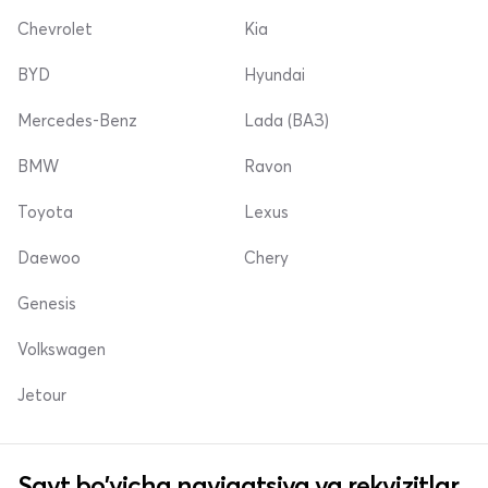
Chevrolet
Kia
BYD
Hyundai
Mercedes-Benz
Lada (ВАЗ)
BMW
Ravon
Toyota
Lexus
Daewoo
Chery
Genesis
Volkswagen
Jetour
Sayt bo'yicha navigatsiya va rekvizitlar