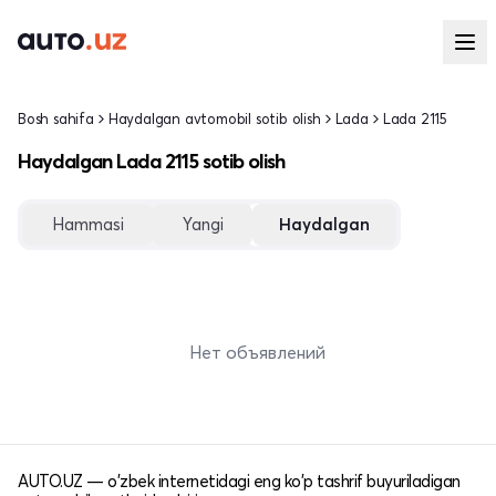
Bosh sahifa
Haydalgan avtomobil sotib olish
Lada
Lada 2115
Haydalgan Lada 2115 sotib olish
Hammasi
Yangi
Haydalgan
Нет объявлений
AUTO.UZ — o'zbek internetidagi eng ko'p tashrif buyuriladigan