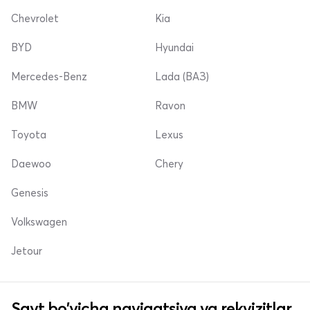
Chevrolet
Kia
BYD
Hyundai
Mercedes-Benz
Lada (ВАЗ)
BMW
Ravon
Toyota
Lexus
Daewoo
Chery
Genesis
Volkswagen
Jetour
Sayt bo'yicha navigatsiya va rekvizitlar