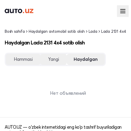
Bosh sahifa
Haydalgan avtomobil sotib olish
Lada
Lada 2131 4x4
Haydalgan Lada 2131 4x4 sotib olish
Hammasi
Yangi
Haydalgan
Нет объявлений
AUTO.UZ — o'zbek internetidagi eng ko'p tashrif buyuriladigan