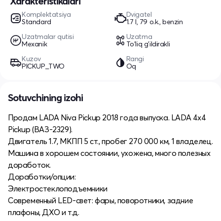
Xarakteristikalari
Komplektatsiya
Dvigatel
Standard
1.7 l, 79 o.k., benzin
Uzatmalar qutisi
Uzatma
Mexanik
To'liq g'ildirakli
Kuzov
Rangi
PICKUP_TWO
Oq
Sotuvchining izohi
Продам LADA Niva Pickup 2018 года выпуска. LADA 4x4
Pickup (ВАЗ-2329).
Двигатель 1.7, МКПП 5 ст., пробег 270 000 км, 1 владелец.
Машина в хорошем состоянии, ухожена, много полезных
доработок.
Доработки/опции:
Электростеклоподъемники
Современный LED-свет: фары, поворотники, задние
плафоны, ДХО и т.д.