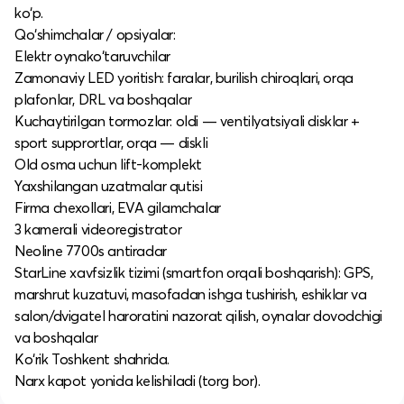
ko‘p.
Qo‘shimchalar / opsiyalar:
Elektr oynako‘taruvchilar
Zamonaviy LED yoritish: faralar, burilish chiroqlari, orqa
plafonlar, DRL va boshqalar
Kuchaytirilgan tormozlar: oldi — ventilyatsiyali disklar +
sport supprortlar, orqa — diskli
Old osma uchun lift-komplekt
Yaxshilangan uzatmalar qutisi
Firma chexollari, EVA gilamchalar
3 kamerali videoregistrator
Neoline 7700s antiradar
StarLine xavfsizlik tizimi (smartfon orqali boshqarish): GPS,
marshrut kuzatuvi, masofadan ishga tushirish, eshiklar va
salon/dvigatel haroratini nazorat qilish, oynalar dovodchigi
va boshqalar
Ko‘rik Toshkent shahrida.
Narx kapot yonida kelishiladi (torg bor).