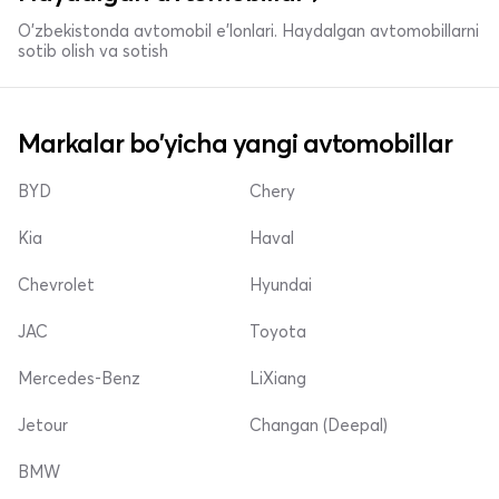
O'zbekistonda avtomobil e’lonlari. Haydalgan avtomobillarni
sotib olish va sotish
Markalar bo'yicha yangi avtomobillar
BYD
Chery
Kia
Haval
Chevrolet
Hyundai
JAC
Toyota
Mercedes-Benz
LiXiang
Jetour
Changan (Deepal)
BMW