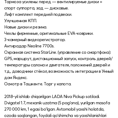
Тормоза усилены: перед — вентилируемые диски +
спорт суппорта, зад — дисковые.
Лифт комплект передней подвески.
Улучшенная КПП.
Новые диски и резина.
Чехлы фирменные, оригинальные EVA-коврики.
3-камерный видеорегистратор.
Антирадар Neoline 7700s.
Охранная система StarLine. (управление со смартфона):
GPS, маршрут, дистанционный запуск, контроль дверей/
температуры салона и двигателя, положений дверей и
т.д., доводчики стёкол, возможность интеграции в Умный
дом Яндекс.
Осмотр в Ташкенте. Торг у капота.
2018-yil ishlab chiqarilgan LADA Niva Pickup sotiladi.
Dvigatel 1.7, mexanik uzatma (5 pog‘ona), yurilgan masofa
270 000 km, 1 egasi bo‘lgan. Avtomobil yaxshi holatda,
ozoda saqlangan, foydali qo‘shimcha va yaxshilanishlari