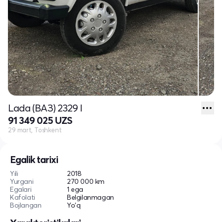
Lada (ВАЗ) 2329 I
91 349 025 UZS
29 mart, Toshkent
Egalik tarixi
Yili
2018
Yurgani
270 000 km
Egalari
1 ega
Kafolati
Belgilanmagan
Bojlangan
Yo'q