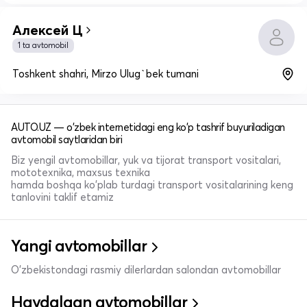
Алексей Ц
1 ta avtomobil
Toshkent shahri, Mirzo Ulug`bek tumani
AUTO.UZ — o'zbek internetidagi eng ko'p tashrif buyuriladigan
avtomobil saytlaridan biri
Biz yengil avtomobillar, yuk va tijorat transport vositalari,
mototexnika, maxsus texnika
hamda boshqa ko'plab turdagi transport vositalarining keng
tanlovini taklif etamiz
Yangi avtomobillar
O'zbekistondagi rasmiy dilerlardan salondan avtomobillar
Haydalgan avtomobillar