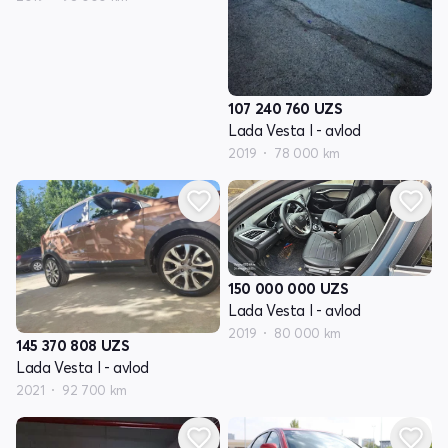
107 240 760
UZS
Lada Vesta I - avlod
2019
78 000 km
150 000 000
UZS
Lada Vesta I - avlod
2019
80 000 km
145 370 808
UZS
Lada Vesta I - avlod
2021
92 700 km