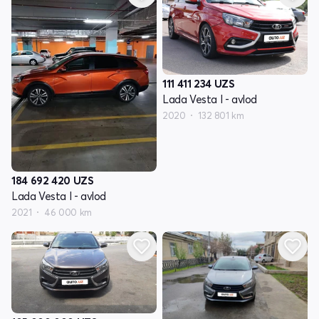
111 411 234
UZS
Lada Vesta I - avlod
2020
132 801 km
184 692 420
UZS
Lada Vesta I - avlod
2021
46 000 km