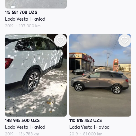
115 581 708
UZS
Lada Vesta I - avlod
2019
107 000 km
148 945 500
UZS
110 815 452
UZS
Lada Vesta I - avlod
Lada Vesta I - avlod
2019
136 788 km
2019
81 000 km