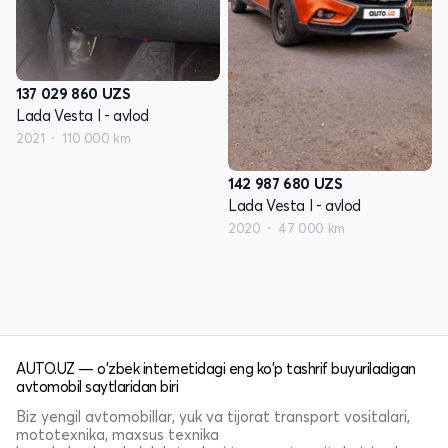
137 029 860
UZS
Lada Vesta I - avlod
2021
110 000 km
142 987 680
UZS
Lada Vesta I - avlod
2020
47 000 km
AUTO.UZ — o'zbek internetidagi eng ko'p tashrif buyuriladigan
avtomobil saytlaridan biri
Biz yengil avtomobillar, yuk va tijorat transport vositalari,
mototexnika, maxsus texnika