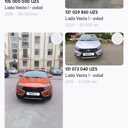
105 000 000
UZS
Lada Vesta I - avlod
137 029 860
UZS
2018
185 000 km
Lada Vesta I - avlod
2020
90 000 km
131 072 040
UZS
Lada Vesta I - avlod
2019
52 000 km