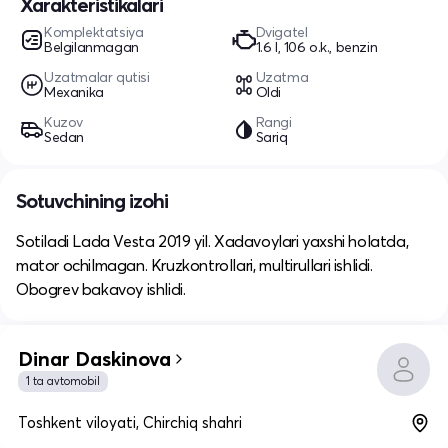
Xarakteristikalari
Komplektatsiya
Dvigatel
Belgilanmagan
1.6 l, 106 o.k., benzin
Uzatmalar qutisi
Uzatma
Mexanika
Oldi
Kuzov
Rangi
Sedan
Sariq
Sotuvchining izohi
Sotiladi Lada Vesta 2019 yil. Xadavoylari yaxshi holatda,
mator ochilmagan. Kruzkontrollari, multirullari ishlidi.
Obogrev bakavoy ishlidi.
Dinar Daskinova
1 ta avtomobil
Toshkent viloyati, Chirchiq shahri