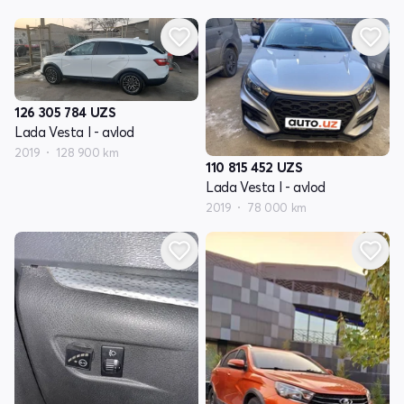
126 305 784
UZS
Lada Vesta I - avlod
2019
128 900 km
110 815 452
UZS
Lada Vesta I - avlod
2019
78 000 km