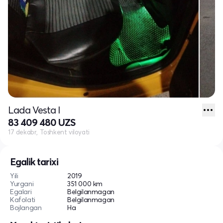
Lada Vesta I
83 409 480 UZS
17 dekabr, Toshkent viloyati
Egalik tarixi
Yili
2019
Yurgani
351 000 km
Egalari
Belgilanmagan
Kafolati
Belgilanmagan
Bojlangan
Ha