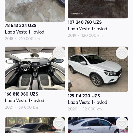
107 240 760
UZS
78 643 224
UZS
Lada Vesta I - avlod
Lada Vesta I - avlod
2019
120 000 km
2018
210 000 km
166 818 960
UZS
125 114 220
UZS
Lada Vesta I - avlod
Lada Vesta I - avlod
2021
69 000 km
2020
52 000 km