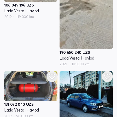
106 049 196
UZS
Lada Vesta I - avlod
2019
119 000 km
190 650 240
UZS
Lada Vesta I - avlod
2021
101 000 km
131 072 040
UZS
Lada Vesta I - avlod
2019
98 000 km