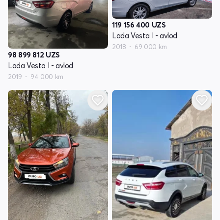
119 156 400
UZS
Lada Vesta I - avlod
2018
69 000 km
98 899 812
UZS
Lada Vesta I - avlod
2019
94 000 km