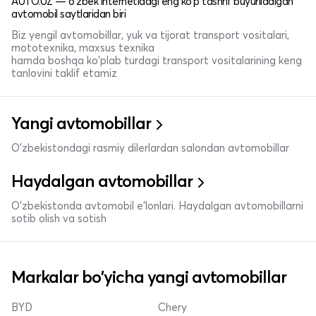
AUTO.UZ — o'zbek internetidagi eng ko'p tashrif buyuriladigan
avtomobil saytlaridan biri
Biz yengil avtomobillar, yuk va tijorat transport vositalari,
mototexnika, maxsus texnika
hamda boshqa ko'plab turdagi transport vositalarining keng
tanlovini taklif etamiz
Yangi avtomobillar
O'zbekistondagi rasmiy dilerlardan salondan avtomobillar
Haydalgan avtomobillar
O'zbekistonda avtomobil e’lonlari. Haydalgan avtomobillarni
sotib olish va sotish
Markalar bo'yicha yangi avtomobillar
BYD
Chery