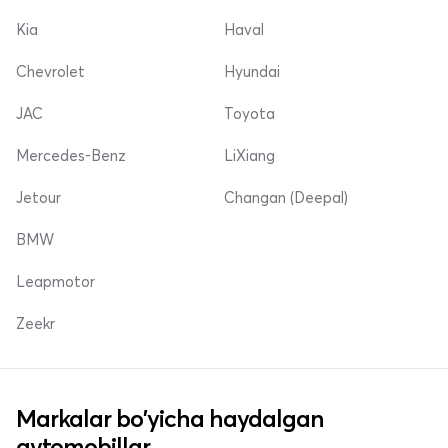
Kia
Haval
Chevrolet
Hyundai
JAC
Toyota
Mercedes-Benz
LiXiang
Jetour
Changan (Deepal)
BMW
Leapmotor
Zeekr
Markalar bo'yicha haydalgan
avtomobillar