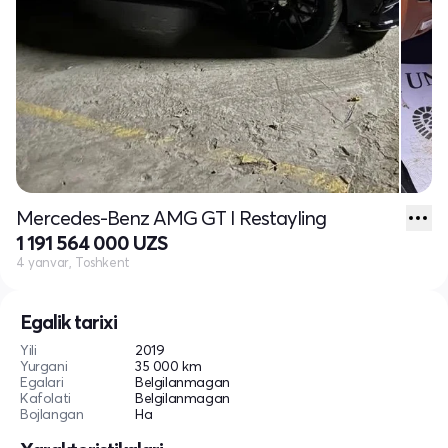
Mercedes-Benz AMG GT I Restayling
1 191 564 000 UZS
4 yanvar, Toshkent
Egalik tarixi
Yili
2019
Yurgani
35 000 km
Egalari
Belgilanmagan
Kafolati
Belgilanmagan
Bojlangan
Ha