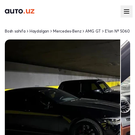
Bosh sahifa
Haydalgan
Mercedes-Benz
AMG GT
E'lon № 5060