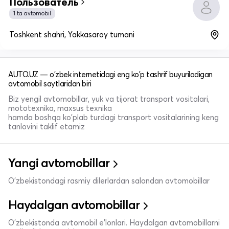
Пользователь
1 ta avtomobil
Toshkent shahri, Yakkasaroy tumani
AUTO.UZ — o'zbek internetidagi eng ko'p tashrif buyuriladigan
avtomobil saytlaridan biri
Biz yengil avtomobillar, yuk va tijorat transport vositalari,
mototexnika, maxsus texnika
hamda boshqa ko'plab turdagi transport vositalarining keng
tanlovini taklif etamiz
Yangi avtomobillar
O'zbekistondagi rasmiy dilerlardan salondan avtomobillar
Haydalgan avtomobillar
O'zbekistonda avtomobil e’lonlari. Haydalgan avtomobillarni