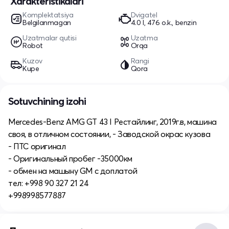
Xarakteristikalari
Komplektatsiya
Dvigatel
Belgilanmagan
4.0 l, 476 o.k., benzin
Uzatmalar qutisi
Uzatma
Robot
Orqa
Kuzov
Rangi
Kupe
Qora
Sotuvchining izohi
Mercedes-Benz AMG GT 43 I Рестайлинг, 2019г.в, машина
своя, в отличном состоянии, - Заводской окрас кузова
- ПТС оригинал
- Оригинальный пробег -35000км
- обмен на машыну GM с доплатой
тел: +998 90 327 21 24
+998998577887