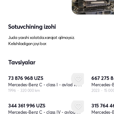
Sotuvchining izohi
Juda yaxshi xolatda.xarajat qilmaysiz.
Kelishiladigan joyi bor.
Tavsiyalar
73 876 968
UZS
667 275 
Mercedes-Benz C - class I - avlod W202
1996
320 000 km
2023
15 00
344 361 996
UZS
315 764 
Mercedes-Benz C - class IV - avlod W205