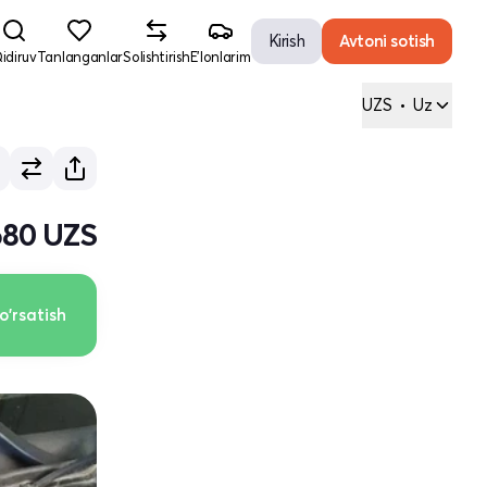
Kirish
Avtoni sotish
idiruv
Tanlanganlar
Solishtirish
E'lonlarim
UZS
•
Uz
680 UZS
o'rsatish