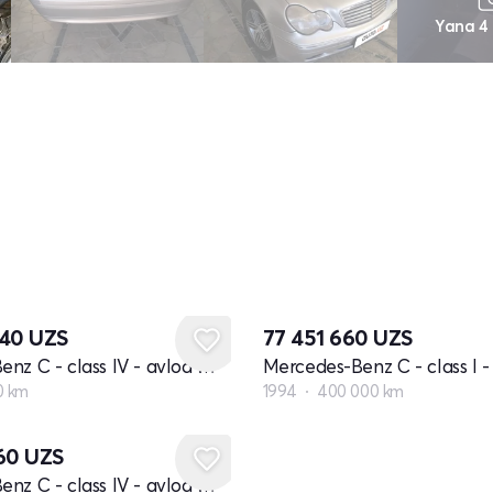
Yana 4
840
UZS
77 451 660
UZS
Mercedes-Benz C - class IV - avlod W205 restyling
0 km
1994
400 000 km
460
UZS
Mercedes-Benz C - class IV - avlod W205