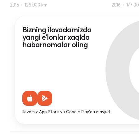
2015
126 000 km
2016
177 0
Bizning ilovadamizda
yangi e'lonlar xaqida
habarnomalar oling
Ilovamiz App Store va Google Play'da mavjud