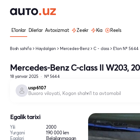
E'lonlar
Dilerlar
Avtoxizmat
Zeekr
Kia
Reels
Bosh sahifa
Haydalgan
Mercedes-Benz
C - class
E'lon № 5644
Mercedes-Benz C-class II W203, 2
18 yanvar 2025
№ 5644
usp6107
Buxoro viloyati, Kogon shahri
1 ta avtomobil
Egalik tarixi
Yili
2000
Yurgani
190 000 km
Egalari
Belgilanmagan