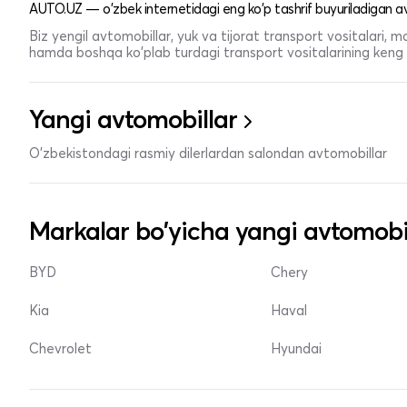
AUTO.UZ — o'zbek internetidagi eng ko'p tashrif buyuriladigan av
Biz yengil avtomobillar, yuk va tijorat transport vositalari,
hamda boshqa ko'plab turdagi transport vositalarining keng t
Yangi avtomobillar
O'zbekistondagi rasmiy dilerlardan salondan avtomobillar
Markalar bo'yicha yangi avtomobi
BYD
Chery
Kia
Haval
Chevrolet
Hyundai