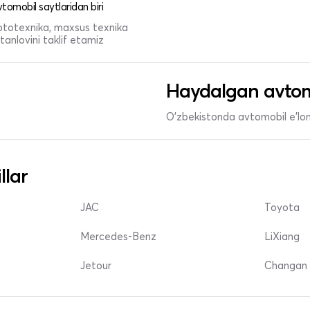
tomobil saytlaridan biri
 mototexnika, maxsus texnika
anlovini taklif etamiz
Haydalgan avtom
O'zbekistonda avtomobil e’lonl
llar
JAC
Toyota
Mercedes-Benz
LiXiang
Jetour
Changan 