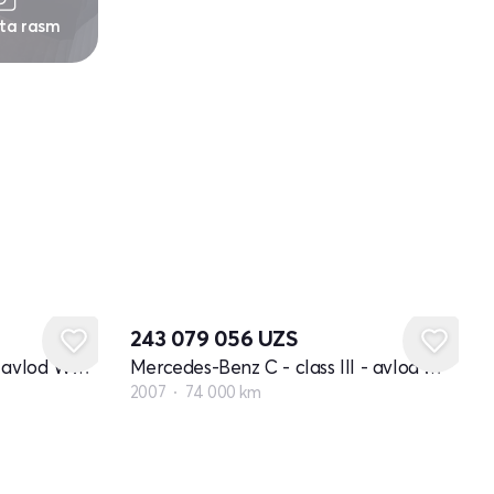
 ta rasm
243 079 056
UZS
Mercedes-Benz C - class I - avlod W202
Mercedes-Benz C - class III - avlod W204
2007
74 000 km