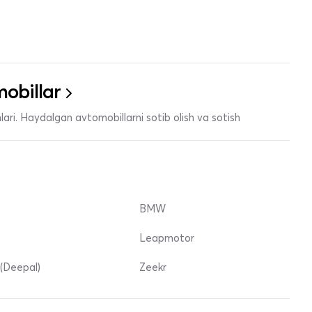
obillar
ari. Haydalgan avtomobillarni sotib olish va sotish
BMW
Leapmotor
(Deepal)
Zeekr