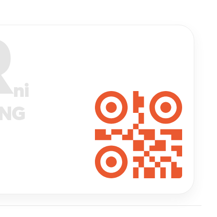
R
ni
ANG