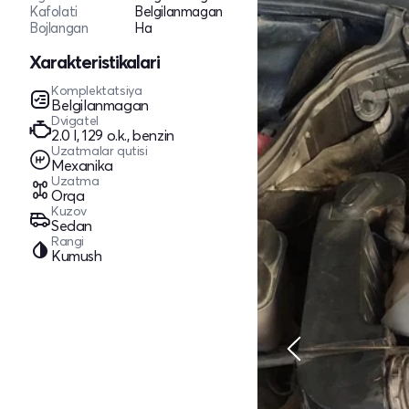
Kafolati
Belgilanmagan
Bojlangan
Ha
Xarakteristikalari
Komplektatsiya
Belgilanmagan
Dvigatel
2.0 l, 129 o.k., benzin
Uzatmalar qutisi
Mexanika
Uzatma
Orqa
Kuzov
Sedan
Rangi
Kumush