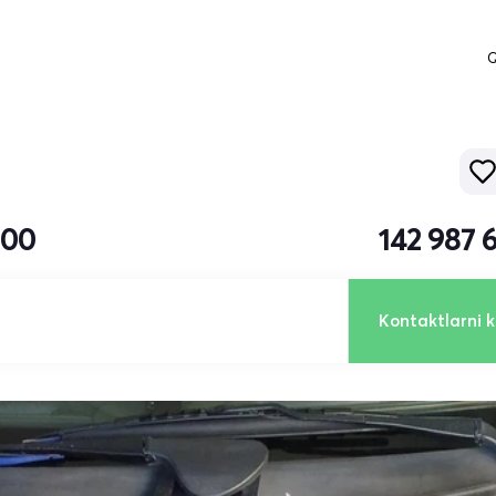
Q
000
142 987 
Kontaktlarni k