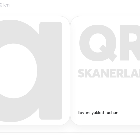
00 km
Q
SKANERL
Ilovani yuklash uchun