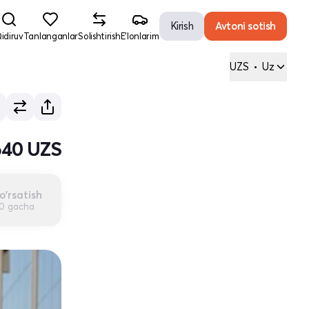
Kirish
Avtoni sotish
idiruv
Tanlanganlar
Solishtirish
E'lonlarim
UZS
•
Uz
640 UZS
o'rsatish
00 gacha