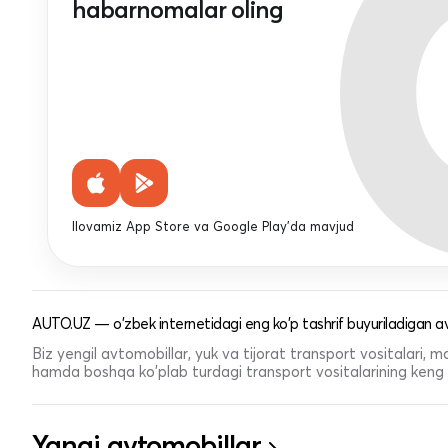
habarnomalar oling
Ilovamiz App Store va Google Play'da mavjud
AUTO.UZ — o'zbek internetidagi eng ko'p tashrif buyuriladigan av
Biz yengil avtomobillar, yuk va tijorat transport vositalari,
hamda boshqa ko'plab turdagi transport vositalarining keng t
Yangi avtomobillar