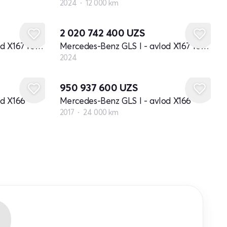
2024
12 000 km
Yangi
2 020 742 400
UZS
Mercedes-Benz GLS I - avlod X167 restayling
Mercedes-Benz GLS I - avlod X167 restayling
2024
950 937 600
UZS
od X166
Mercedes-Benz GLS I - avlod X166
2017
24 000 km