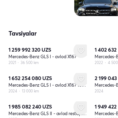
Tavsiyalar
1 259 992 320
UZS
1 402 632
Mercedes-Benz GLS I - avlod X167
Mercedes-B
2021
36 500 km
2022
4 500
Yangi
1 652 254 080
UZS
2 199 04
Mercedes-Benz GLS I - avlod X167 restayling
2024
13 000 km
2024
Yangi
1 985 082 240
UZS
1 949 42
Mercedes-Benz GLS II - avlod restayling