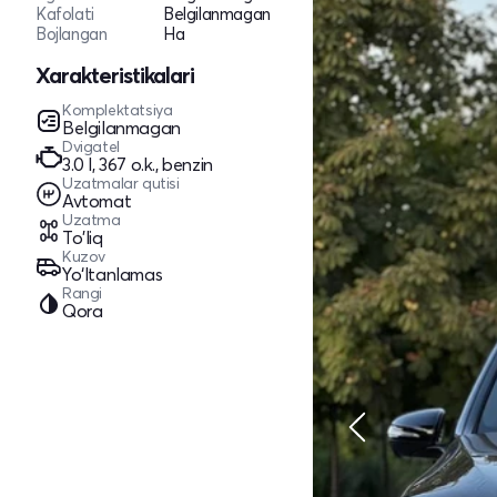
Kafolati
Belgilanmagan
Bojlangan
Ha
Xarakteristikalari
Komplektatsiya
Belgilanmagan
Dvigatel
3.0 l, 367 o.k., benzin
Uzatmalar qutisi
Avtomat
Uzatma
To'liq
Kuzov
Yo‘ltanlamas
Rangi
Qora