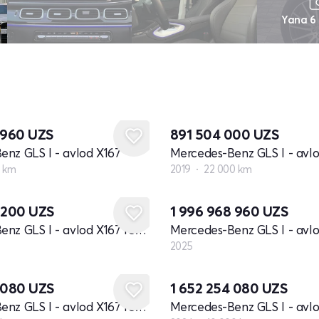
Yana 6
 960
UZS
891 504 000
UZS
enz GLS I - avlod X167
Mercedes-Benz GLS I - avl
 km
2019
22 000 km
Yangi
3 200
UZS
1 996 968 960
UZS
Mercedes-Benz GLS I - avlod X167 restayling
2025
2 080
UZS
1 652 254 080
UZS
Mercedes-Benz GLS I - avlod X167 restayling