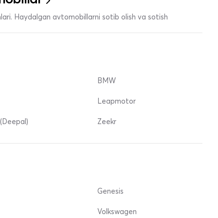
ari. Haydalgan avtomobillarni sotib olish va sotish
BMW
Leapmotor
(Deepal)
Zeekr
Genesis
Volkswagen