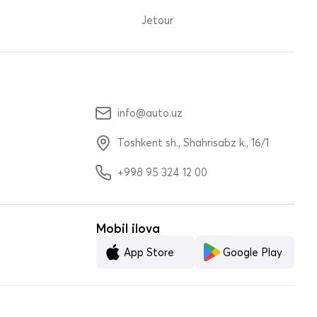
Jetour
info@auto.uz
Toshkent sh., Shahrisabz k., 16/1
+998 95 324 12 00
Mobil ilova
App Store
Google Play