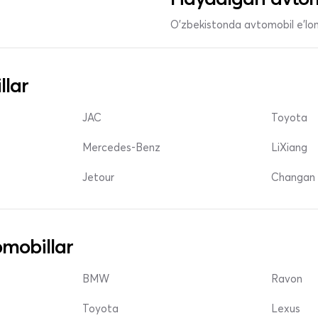
O'zbekistonda avtomobil e’lonl
llar
JAC
Toyota
Mercedes-Benz
LiXiang
Jetour
Changan 
mobillar
BMW
Ravon
Toyota
Lexus