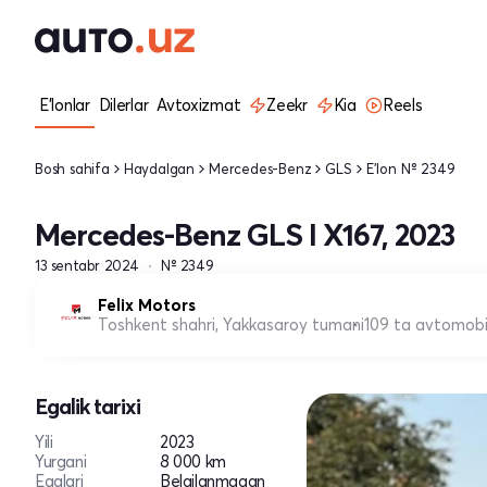
E'lonlar
Dilerlar
Avtoxizmat
Zeekr
Kia
Reels
Bosh sahifa
Haydalgan
Mercedes-Benz
GLS
E'lon № 2349
Mercedes-Benz GLS I X167, 2023
13 sentabr 2024
№ 2349
Felix Motors
Toshkent shahri, Yakkasaroy tumani
109 ta avtomobi
Egalik tarixi
Yili
2023
Yurgani
8 000 km
Egalari
Belgilanmagan