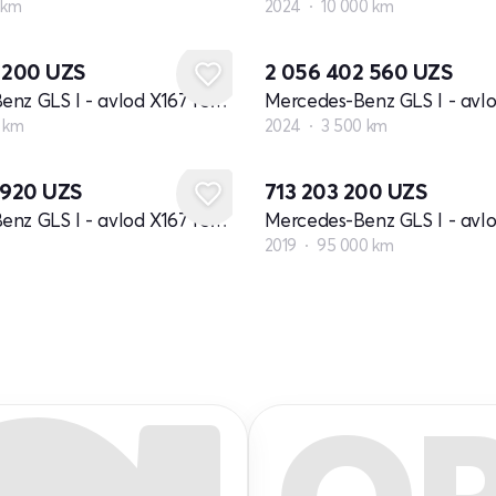
 km
2024
10 000 km
7 200
UZS
2 056 402 560
UZS
Mercedes-Benz GLS I - avlod X167 restayling
 km
2024
3 500 km
 920
UZS
713 203 200
UZS
Mercedes-Benz GLS I - avlod X167 restayling
Mercedes-Benz GLS I - avl
2019
95 000 km