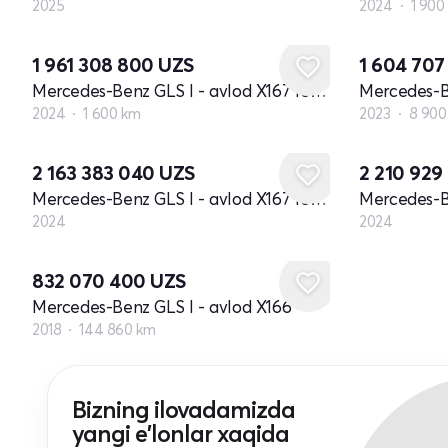
2025
2024
1 900
1 961 308 800
UZS
1 604 70
Mercedes-Benz GLS I - avlod X167 restayling
2024
1 600 km
2023
8 900
Yangi
Yangi
2 163 383 040
UZS
2 210 929
Mercedes-Benz GLS I - avlod X167 restayling
2024
2024
832 070 400
UZS
Mercedes-Benz GLS I - avlod X166
2018
144 860 km
Bizning ilovadamizda
yangi e'lonlar xaqida