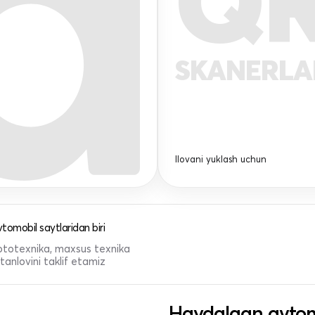
Q
SKANERL
Ilovani yuklash uchun
tomobil saytlaridan biri
 mototexnika, maxsus texnika
anlovini taklif etamiz
Haydalgan avtom