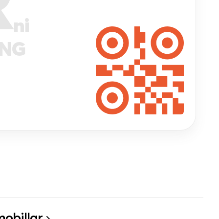
R
ni
ANG
obillar