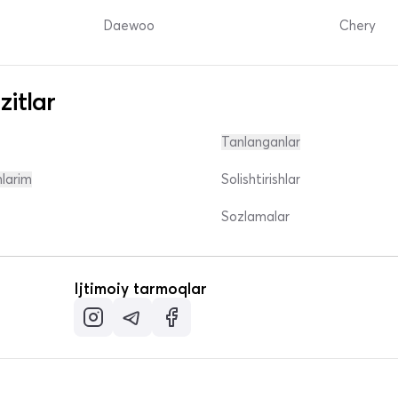
Daewoo
Chery
zitlar
Tanlanganlar
nlarim
Solishtirishlar
Sozlamalar
Ijtimoiy tarmoqlar