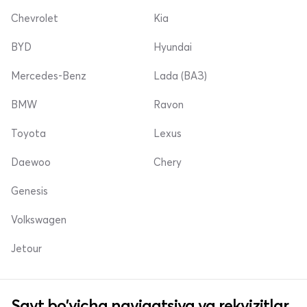
Chevrolet
Kia
BYD
Hyundai
Mercedes-Benz
Lada (ВАЗ)
BMW
Ravon
Toyota
Lexus
Daewoo
Chery
Genesis
Volkswagen
Jetour
Sayt bo'yicha navigatsiya va rekvizitlar