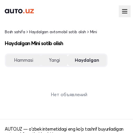
Bosh sahifa
Haydalgan avtomobil sotib olish
Mini
Haydalgan Mini sotib olish
Hammasi
Yangi
Haydalgan
Нет объявлений
AUTO.UZ — o'zbek internetidagi eng ko'p tashrif buyuriladigan