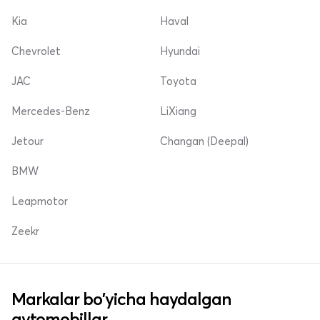
Kia
Haval
Chevrolet
Hyundai
JAC
Toyota
Mercedes-Benz
LiXiang
Jetour
Changan (Deepal)
BMW
Leapmotor
Zeekr
Markalar bo'yicha haydalgan
avtomobillar