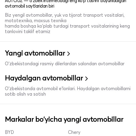
AUTO.UZ — o'zbek internetidagi eng ko'p tashrif buyuriladigan
avtomobil saytlaridan biri
Biz yengil avtomobillar, yuk va tijorat transport vositalari,
mototexnika, maxsus texnika
hamda boshqa ko'plab turdagi transport vositalarining keng
tanlovini taklif etamiz
Yangi avtomobillar
O'zbekistondagi rasmiy dilerlardan salondan avtomobillar
Haydalgan avtomobillar
O'zbekistonda avtomobil e’lonlari. Haydalgan avtomobillarni
sotib olish va sotish
Markalar bo'yicha yangi avtomobillar
BYD
Chery