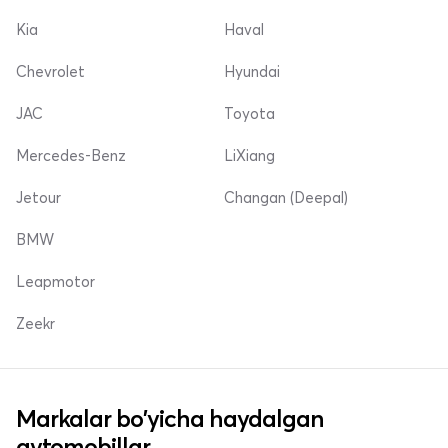
Kia
Haval
Chevrolet
Hyundai
JAC
Toyota
Mercedes-Benz
LiXiang
Jetour
Changan (Deepal)
BMW
Leapmotor
Zeekr
Markalar bo'yicha haydalgan
avtomobillar