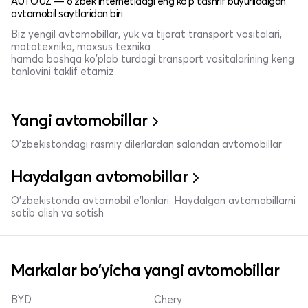
AUTO.UZ — o'zbek internetidagi eng ko'p tashrif buyuriladigan
avtomobil saytlaridan biri
Biz yengil avtomobillar, yuk va tijorat transport vositalari,
mototexnika, maxsus texnika
hamda boshqa ko'plab turdagi transport vositalarining keng
tanlovini taklif etamiz
Yangi avtomobillar
O'zbekistondagi rasmiy dilerlardan salondan avtomobillar
Haydalgan avtomobillar
O'zbekistonda avtomobil e’lonlari. Haydalgan avtomobillarni
sotib olish va sotish
Markalar bo'yicha yangi avtomobillar
BYD
Chery