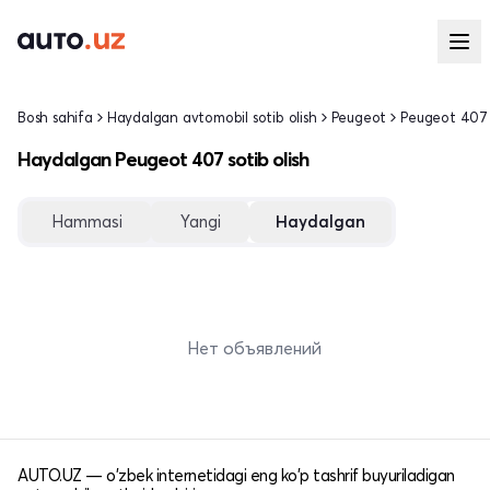
Bosh sahifa
Haydalgan avtomobil sotib olish
Peugeot
Peugeot 407
Haydalgan Peugeot 407 sotib olish
Hammasi
Yangi
Haydalgan
Нет объявлений
AUTO.UZ — o'zbek internetidagi eng ko'p tashrif buyuriladigan