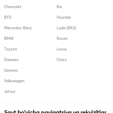
Chevrolet
Kia
BYD
Hyundai
Mercedes-Benz
Lada (ВАЗ)
BMW
Ravon
Toyota
Lexus
Daewoo
Chery
Genesis
Volkswagen
Jetour
Sayt bo'yicha navigatsiya va rekvizitlar