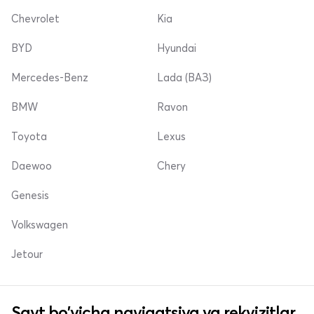
Chevrolet
Kia
BYD
Hyundai
Mercedes-Benz
Lada (ВАЗ)
BMW
Ravon
Toyota
Lexus
Daewoo
Chery
Genesis
Volkswagen
Jetour
Sayt bo'yicha navigatsiya va rekvizitlar