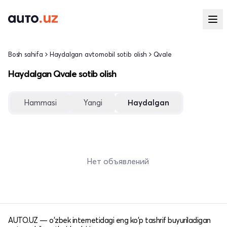
Bosh sahifa
Haydalgan avtomobil sotib olish
Qvale
Haydalgan Qvale sotib olish
Hammasi
Yangi
Haydalgan
Нет объявлений
AUTO.UZ — o'zbek internetidagi eng ko'p tashrif buyuriladigan