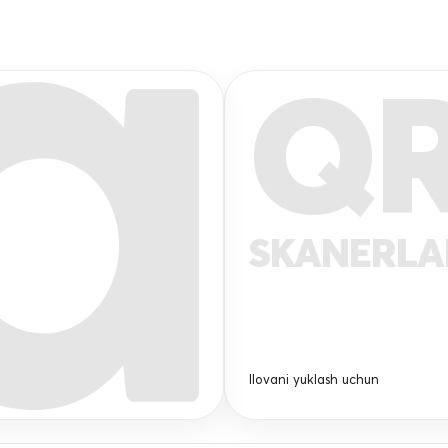
Q
SKANERL
Ilovani yuklash uchun