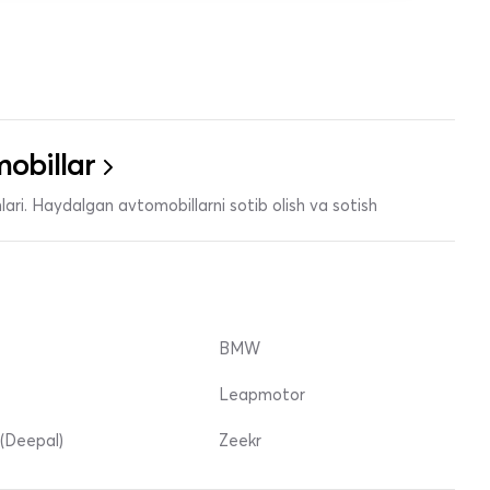
obillar
ari. Haydalgan avtomobillarni sotib olish va sotish
BMW
Leapmotor
(Deepal)
Zeekr