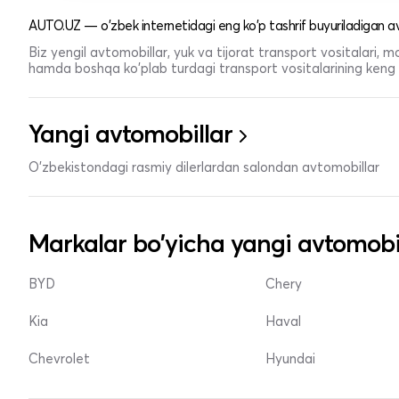
AUTO.UZ — o'zbek internetidagi eng ko'p tashrif buyuriladigan av
Biz yengil avtomobillar, yuk va tijorat transport vositalari,
hamda boshqa ko'plab turdagi transport vositalarining keng t
Yangi avtomobillar
O'zbekistondagi rasmiy dilerlardan salondan avtomobillar
Markalar bo'yicha yangi avtomobi
BYD
Chery
Kia
Haval
Chevrolet
Hyundai