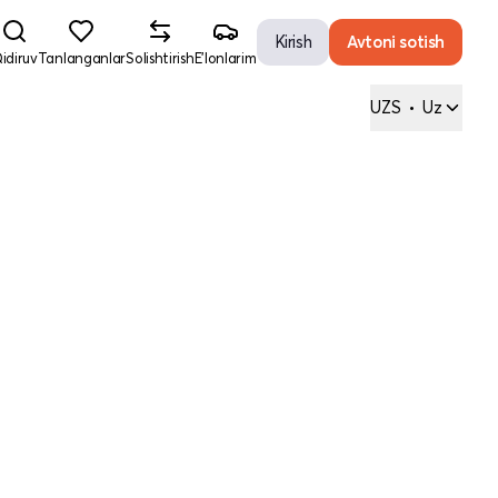
Kirish
Avtoni sotish
idiruv
Tanlanganlar
Solishtirish
E'lonlarim
UZS
•
Uz