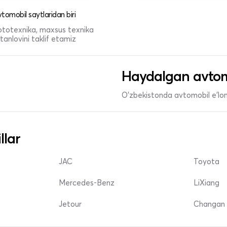
tomobil saytlaridan biri
 mototexnika, maxsus texnika
anlovini taklif etamiz
Haydalgan avtom
O'zbekistonda avtomobil e’lonl
llar
JAC
Toyota
Mercedes-Benz
LiXiang
Jetour
Changan 