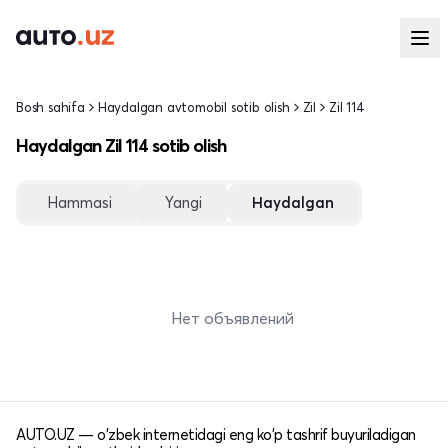
Bosh sahifa
Haydalgan avtomobil sotib olish
Zil
Zil 114
Haydalgan Zil 114 sotib olish
Hammasi
Yangi
Haydalgan
Нет объявлений
AUTO.UZ — o'zbek internetidagi eng ko'p tashrif buyuriladigan