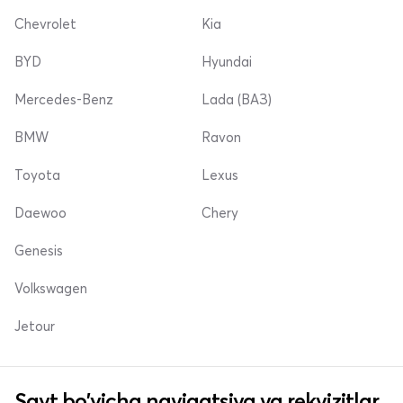
Chevrolet
Kia
BYD
Hyundai
Mercedes-Benz
Lada (ВАЗ)
BMW
Ravon
Toyota
Lexus
Daewoo
Chery
Genesis
Volkswagen
Jetour
Sayt bo'yicha navigatsiya va rekvizitlar