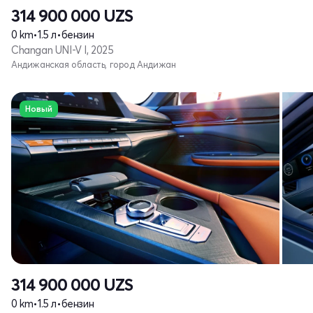
314 900 000
UZS
0 km
•
1.5 л
•
бензин
Changan UNI-V I, 2025
Андижанская область, город Андижан
Новый
314 900 000
UZS
0 km
•
1.5 л
•
бензин