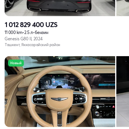
1 012 829 400
UZS
11 000 km
•
2.5 л
•
бензин
Genesis G80 II, 2024
Ташкент, Яккасарайский район
Новый